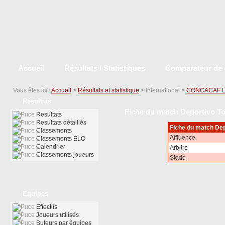
Accueil
Résultats / Statistiques
Comparateur de 
Vous êtes ici :
Accueil
>
Résultats et statistique
> International >
CONCACAF Li
Résultats
Fiche du match Deportivo T
Resultats
Resultats détaillés
Fiche du match Depo
Classements
Affluence
Classements ELO
Calendrier
Arbitre
Classements joueurs
Stade
Equipes
Effectifs
Joueurs utilisés
Buteurs par équipes