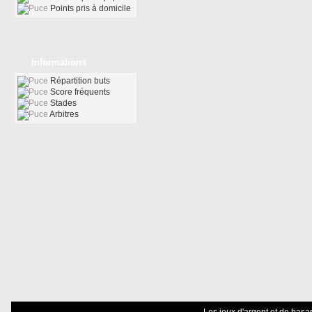
Points pris à domicile
Informations
Répartition buts
Score fréquents
Stades
Arbitres