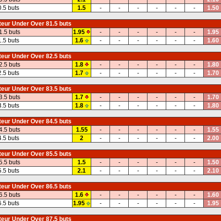
0.5 buts
1.5
-
-
-
-
-
-
1.50
eur Under Over 81.5 buts
1.5 buts
1.95
-
-
-
-
-
-
1.95
1.5 buts
1.6
-
-
-
-
-
-
1.60
eur Under Over 82.5 buts
2.5 buts
1.8
-
-
-
-
-
-
1.80
2.5 buts
1.7
-
-
-
-
-
-
1.70
eur Under Over 83.5 buts
3.5 buts
1.7
-
-
-
-
-
-
1.70
3.5 buts
1.8
-
-
-
-
-
-
1.80
eur Under Over 84.5 buts
4.5 buts
1.55
-
-
-
-
-
-
1.55
4.5 buts
2
-
-
-
-
-
-
2.00
eur Under Over 85.5 buts
5.5 buts
1.5
-
-
-
-
-
-
1.50
5.5 buts
2.1
-
-
-
-
-
-
2.10
eur Under Over 86.5 buts
6.5 buts
1.6
-
-
-
-
-
-
1.60
6.5 buts
1.95
-
-
-
-
-
-
1.95
eur Under Over 87.5 buts