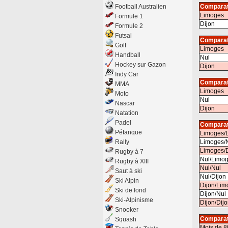
Football Australien
Comparat
Limoges
Formule 1
Dijon
Formule 2
Futsal
Comparat
Golf
Limoges
Handball
Nul
Hockey sur Gazon
Dijon
Indy Car
Comparat
MMA
Limoges
Moto
Nul
Nascar
Dijon
Natation
Padel
Comparat
Pétanque
Limoges/
Rally
Limoges/
Limoges/D
Rugby à 7
Nul/Limo
Rugby à XIII
Nul/Nul
Saut à ski
Nul/Dijon
Ski Alpin
Dijon/Lim
Ski de fond
Dijon/Nul
Ski-Alpinisme
Dijon/Dij
Snooker
Comparat
Squash
Mois de 8