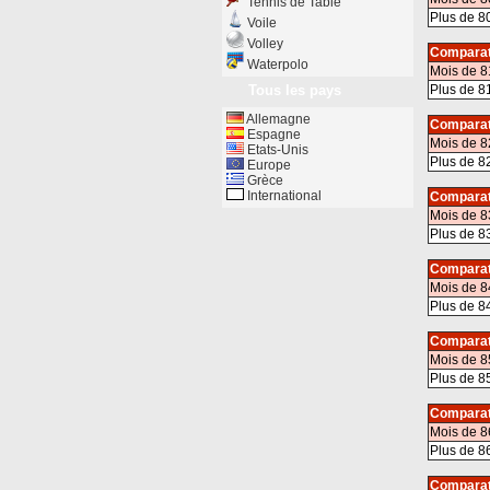
Tennis de Table
Plus de 8
Voile
Volley
Comparat
Waterpolo
Mois de 8
Tous les pays
Plus de 8
Allemagne
Comparat
Espagne
Mois de 8
Etats-Unis
Plus de 8
Europe
Grèce
International
Comparat
Mois de 8
Plus de 8
Comparat
Mois de 8
Plus de 8
Comparat
Mois de 8
Plus de 8
Comparat
Mois de 8
Plus de 8
Comparat