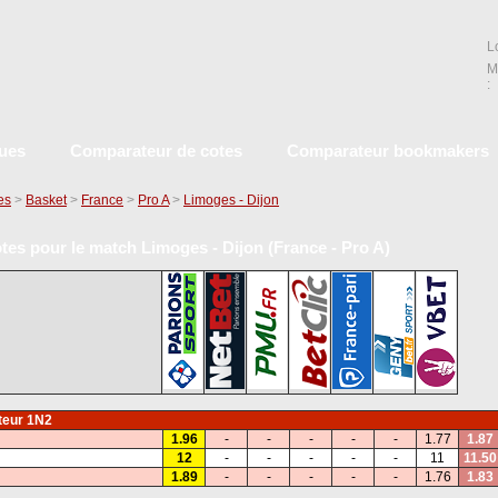
L
M
:
ques
Comparateur de cotes
Comparateur bookmakers
es
>
Basket
>
France
>
Pro A
>
Limoges - Dijon
tes pour le match Limoges - Dijon (France - Pro A)
eur 1N2
1.96
-
-
-
-
-
1.77
1.87
12
-
-
-
-
-
11
11.50
1.89
-
-
-
-
-
1.76
1.83