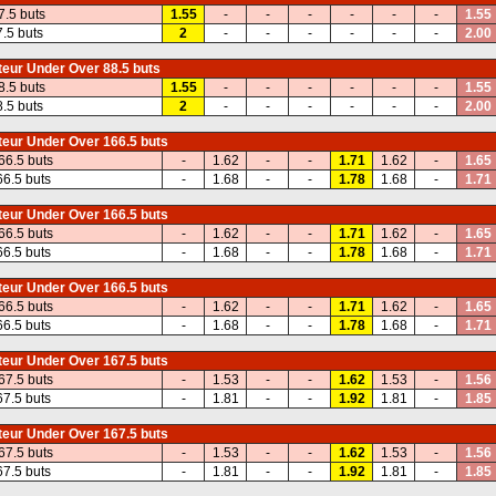
7.5 buts
1.55
-
-
-
-
-
-
1.55
7.5 buts
2
-
-
-
-
-
-
2.00
eur Under Over 88.5 buts
8.5 buts
1.55
-
-
-
-
-
-
1.55
8.5 buts
2
-
-
-
-
-
-
2.00
eur Under Over 166.5 buts
66.5 buts
-
1.62
-
-
1.71
1.62
-
1.65
66.5 buts
-
1.68
-
-
1.78
1.68
-
1.71
eur Under Over 166.5 buts
66.5 buts
-
1.62
-
-
1.71
1.62
-
1.65
66.5 buts
-
1.68
-
-
1.78
1.68
-
1.71
eur Under Over 166.5 buts
66.5 buts
-
1.62
-
-
1.71
1.62
-
1.65
66.5 buts
-
1.68
-
-
1.78
1.68
-
1.71
eur Under Over 167.5 buts
67.5 buts
-
1.53
-
-
1.62
1.53
-
1.56
67.5 buts
-
1.81
-
-
1.92
1.81
-
1.85
eur Under Over 167.5 buts
67.5 buts
-
1.53
-
-
1.62
1.53
-
1.56
67.5 buts
-
1.81
-
-
1.92
1.81
-
1.85