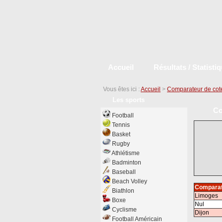
Accueil
Résultats / Statisti
Vous êtes ici :
Accueil
>
Comparateur de cot
Les sports
Co
Football
Tennis
Basket
Rugby
Athlétisme
Badminton
Baseball
Beach Volley
Comparat
Biathlon
Limoges
Boxe
Nul
Cyclisme
Dijon
Football Américain