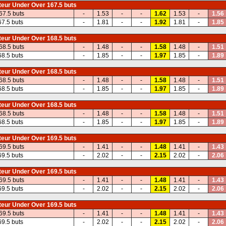
eur Under Over 167.5 buts
67.5 buts
-
1.53
-
-
1.62
1.53
-
1.56
67.5 buts
-
1.81
-
-
1.92
1.81
-
1.85
eur Under Over 168.5 buts
68.5 buts
-
1.48
-
-
1.58
1.48
-
1.51
68.5 buts
-
1.85
-
-
1.97
1.85
-
1.89
eur Under Over 168.5 buts
68.5 buts
-
1.48
-
-
1.58
1.48
-
1.51
68.5 buts
-
1.85
-
-
1.97
1.85
-
1.89
eur Under Over 168.5 buts
68.5 buts
-
1.48
-
-
1.58
1.48
-
1.51
68.5 buts
-
1.85
-
-
1.97
1.85
-
1.89
eur Under Over 169.5 buts
69.5 buts
-
1.41
-
-
1.48
1.41
-
1.43
69.5 buts
-
2.02
-
-
2.15
2.02
-
2.06
eur Under Over 169.5 buts
69.5 buts
-
1.41
-
-
1.48
1.41
-
1.43
69.5 buts
-
2.02
-
-
2.15
2.02
-
2.06
eur Under Over 169.5 buts
69.5 buts
-
1.41
-
-
1.48
1.41
-
1.43
69.5 buts
-
2.02
-
-
2.15
2.02
-
2.06