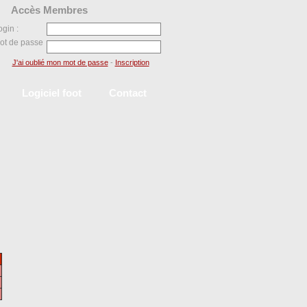
Accès Membres
ogin :
ot de passe
J'ai oublié mon mot de passe
-
Inscription
Logiciel foot
Contact