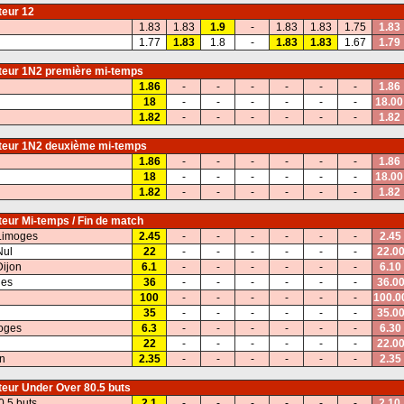
eur 12
1.83
1.83
1.9
-
1.83
1.83
1.75
1.83
1.77
1.83
1.8
-
1.83
1.83
1.67
1.79
eur 1N2 première mi-temps
1.86
-
-
-
-
-
-
1.86
18
-
-
-
-
-
-
18.00
1.82
-
-
-
-
-
-
1.82
eur 1N2 deuxième mi-temps
1.86
-
-
-
-
-
-
1.86
18
-
-
-
-
-
-
18.00
1.82
-
-
-
-
-
-
1.82
eur Mi-temps / Fin de match
Limoges
2.45
-
-
-
-
-
-
2.45
Nul
22
-
-
-
-
-
-
22.0
ijon
6.1
-
-
-
-
-
-
6.10
ges
36
-
-
-
-
-
-
36.0
100
-
-
-
-
-
-
100.0
35
-
-
-
-
-
-
35.0
oges
6.3
-
-
-
-
-
-
6.30
22
-
-
-
-
-
-
22.0
on
2.35
-
-
-
-
-
-
2.35
eur Under Over 80.5 buts
0.5 buts
2.1
-
-
-
-
-
-
2.10