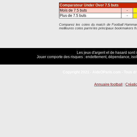
Comparateur Under Over 7.5 buts
Mois de 7.5 buts
-
Plus de 7.5 buts
-
Comparez les cotes du match de Football Hammarby
meilleures cotes parmi les principaux bookmakers fr
Les jeux d'argent et de hasard sont 
Jouer comporte des risques : endettement, dépendance, isol
Copyright 2021 - AideOParis.com - Tous dr
Annuaire football
|
Créatio