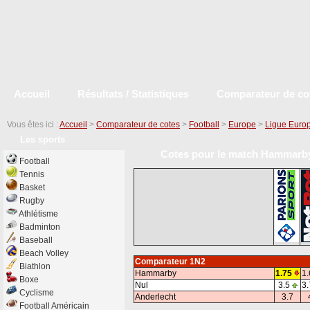
Accueil
Résultats / Statistiques
Comparateur de co
Vous êtes ici :
Accueil
>
Comparateur de cotes
>
Football
>
Europe
>
Ligue Euro
Les sports
Cotes pour le match Hammarby 
Football
Tennis
Basket
Rugby
Athlétisme
Badminton
Baseball
Beach Volley
Comparateur 1N2
Biathlon
Hammarby
1.75
1.
Boxe
Nul
3.5
3.
Cyclisme
Anderlecht
3.7
Football Américain