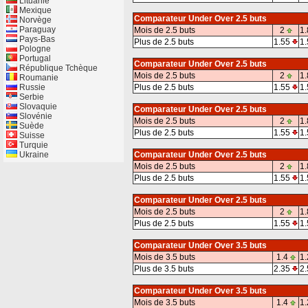
Lituanie
Mexique
Comparateur Under Over 2.5 buts
Norvège
Paraguay
Mois de 2.5 buts
2
1.
Pays-Bas
Plus de 2.5 buts
1.55
1.
Pologne
Portugal
Comparateur Under Over 2.5 buts
République Tchèque
Mois de 2.5 buts
2
1.
Roumanie
Russie
Plus de 2.5 buts
1.55
1.
Serbie
Slovaquie
Comparateur Under Over 2.5 buts
Slovénie
Mois de 2.5 buts
2
1.
Suède
Plus de 2.5 buts
1.55
1.
Suisse
Turquie
Ukraine
Comparateur Under Over 2.5 buts
Mois de 2.5 buts
2
1.
Plus de 2.5 buts
1.55
1.
Comparateur Under Over 2.5 buts
Mois de 2.5 buts
2
1.
Plus de 2.5 buts
1.55
1.
Comparateur Under Over 3.5 buts
Mois de 3.5 buts
1.4
1.
Plus de 3.5 buts
2.35
2.
Comparateur Under Over 3.5 buts
Mois de 3.5 buts
1.4
1.