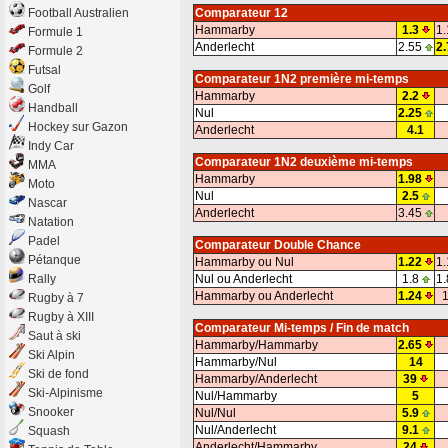
Football Australien
Comparateur 12
Hammarby
1.3
1.
Formule 1
Anderlecht
2.55
2.
Formule 2
Futsal
Comparateur 1N2 première mi-temps
Golf
Hammarby
2.2
Handball
Nul
2.25
Hockey sur Gazon
Anderlecht
4.1
Indy Car
Comparateur 1N2 deuxième mi-temps
MMA
Hammarby
1.98
Moto
Nul
2.5
Nascar
Anderlecht
3.45
Natation
Padel
Comparateur Double Chance
Pétanque
Hammarby ou Nul
1.22
1.
Rally
Nul ou Anderlecht
1.8
1.
Hammarby ou Anderlecht
1.24
1
Rugby à 7
Rugby à XIII
Comparateur Mi-temps / Fin de match
Saut à ski
Hammarby/Hammarby
2.65
Ski Alpin
Hammarby/Nul
14
Ski de fond
Hammarby/Anderlecht
39
Ski-Alpinisme
Nul/Hammarby
5
Snooker
Nul/Nul
5.9
Nul/Anderlecht
9.1
Squash
Anderlecht/Hammarby
24