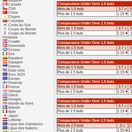
Bulgarie
Comparateur Under Over 1.5 buts
Canada
Chili
Mois de 1.5 buts
3.7
3
Chine
Plus de 1.5 buts
1.15
1
Chypre
Colombie
Comparateur Under Over 1.5 buts
Corée du Sud
Mois de 1.5 buts
3.7
3
Coupe du Monde
Coupe du Monde
Plus de 1.5 buts
1.15
1
Féminine
Croatie
Comparateur Under Over 1.5 buts
Danemark
Mois de 1.5 buts
3.7
3
Ecosse
Plus de 1.5 buts
1.15
1
Eire
Equateur
Espagne
Comparateur Under Over 1.5 buts
Estonie
Mois de 1.5 buts
3.7
3
Etats-Unis
Plus de 1.5 buts
1.15
1
Euro 2024
Europe
Comparateur Under Over 1.5 buts
Finlande
Mois de 1.5 buts
3.7
3
France
Géorgie
Plus de 1.5 buts
1.15
1
Grèce
Hongrie
Comparateur Under Over 1.5 buts
Irlande du Nord
Mois de 1.5 buts
3.7
3
Islande
Plus de 1.5 buts
1.15
1
Italie
Japon
Lettonie
Comparateur Under Over 2.5 buts
Ligue des champions
Mois de 2.5 buts
2
1.
Ligue des Nations
Plus de 2.5 buts
1.55
1.