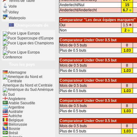
Tennis de Table
Anderlecht/Nul
15
Voile
Anderlecht/Anderlecht
6.7
Volley
Waterpolo
Comparateur "Les deux équipes marquent"
Championnats de
Oui
1.5
Europe
Non
2
Ligue Europa
Supercoupe d'Europe
Comparateur Under Over 0.5 but
Ligue des Champions
Mois de 0.5 buts
8
(F)
Plus de 0.5 buts
1.03
Ligue Europa
Conference
Comparateur Under Over 0.5 but
Tous les pays
Mois de 0.5 buts
8
Plus de 0.5 buts
1.03
Allemagne
Comparateur Under Over 0.5 but
Amerique du Nord et Centrale
Mois de 0.5 buts
8
Amérique
Plus de 0.5 buts
1.03
du Sud
Angleterre
Comparateur Under Over 0.5 but
Arabie Saoudite
Mois de 0.5 buts
8
Argentine
Plus de 0.5 buts
1.03
Australie
Autriche
Belgique
Comparateur Under Over 0.5 but
Biélorussie
Mois de 0.5 buts
8
Bosnie
Plus de 0.5 buts
1.03
Brésil