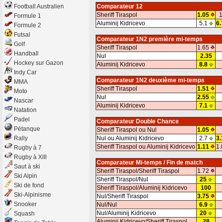
Football Australien
Comparateur 12
Sheriff Tiraspol
1.05
1
Formule 1
Aluminij Kidricevo
5.1
6.
Formule 2
Futsal
Comparateur 1N2 première mi-temps
Golf
Sheriff Tiraspol
1.65
Handball
Nul
2.35
Hockey sur Gazon
Aluminij Kidricevo
8.8
Indy Car
Comparateur 1N2 deuxième mi-temps
MMA
Sheriff Tiraspol
1.51
Moto
Nul
2.55
Nascar
Aluminij Kidricevo
7.1
Natation
Padel
Comparateur Double Chance
Pétanque
Sheriff Tiraspol ou Nul
1.05
Rally
Nul ou Aluminij Kidricevo
2.7
3.
Sheriff Tiraspol ou Aluminij Kidricevo
1.11
1.
Rugby à 7
Rugby à XIII
Comparateur Mi-temps / Fin de match
Saut à ski
Sheriff Tiraspol/Sheriff Tiraspol
1.72
Ski Alpin
Sheriff Tiraspol/Nul
25
Ski de fond
Sheriff Tiraspol/Aluminij Kidricevo
100
Ski-Alpinisme
Nul/Sheriff Tiraspol
3.75
Snooker
Nul/Nul
6.9
Nul/Aluminij Kidricevo
20
Squash
Aluminij Kidricevo/Sheriff Tiraspol
28