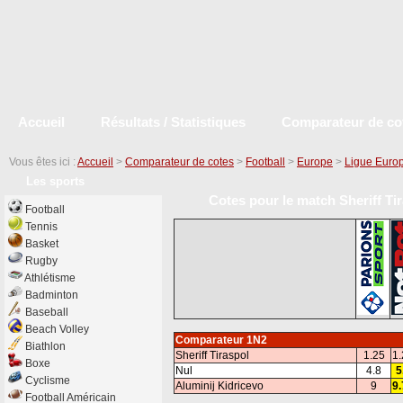
Accueil
Résultats / Statistiques
Comparateur de co
Vous êtes ici :
Accueil
>
Comparateur de cotes
>
Football
>
Europe
>
Ligue Euro
Les sports
Cotes pour le match Sheriff Ti
Football
Tennis
Basket
Rugby
Athlétisme
Badminton
Baseball
Beach Volley
Comparateur 1N2
Biathlon
Sheriff Tiraspol
1.25
1.
Boxe
Nul
4.8
5
Cyclisme
Aluminij Kidricevo
9
9.
Football Américain