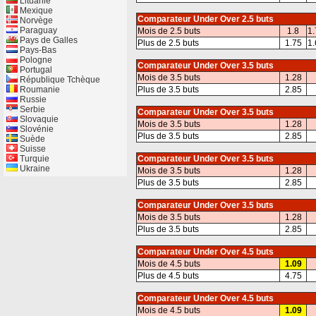
Lituanie
Mexique
Comparateur Under Over 2.5 buts
Norvège
Paraguay
Mois de 2.5 buts
1.8
1.
Pays de Galles
Plus de 2.5 buts
1.75
1.
Pays-Bas
Pologne
Comparateur Under Over 3.5 buts
Portugal
Mois de 3.5 buts
1.28
République Tchèque
Roumanie
Plus de 3.5 buts
2.85
Russie
Serbie
Comparateur Under Over 3.5 buts
Slovaquie
Mois de 3.5 buts
1.28
Slovénie
Plus de 3.5 buts
2.85
Suède
Suisse
Turquie
Comparateur Under Over 3.5 buts
Ukraine
Mois de 3.5 buts
1.28
Plus de 3.5 buts
2.85
Comparateur Under Over 3.5 buts
Mois de 3.5 buts
1.28
Plus de 3.5 buts
2.85
Comparateur Under Over 4.5 buts
Mois de 4.5 buts
1.09
Plus de 4.5 buts
4.75
Comparateur Under Over 4.5 buts
Mois de 4.5 buts
1.09