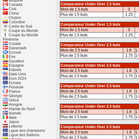
Bulgarie
Comparateur Under Over 1.5 buts
Canada
Chili
Mois de 1.5 buts
3
Chine
Plus de 1.5 buts
1.25
Chypre
Colombie
Comparateur Under Over 1.5 buts
Corée du Sud
Mois de 1.5 buts
3
Coupe du Monde
Coupe du Monde
Plus de 1.5 buts
1.25
Féminine
Croatie
Comparateur Under Over 2.5 buts
Danemark
Mois de 2.5 buts
1.8
1.
Ecosse
Plus de 2.5 buts
1.75
1.
Eire
Equateur
Espagne
Comparateur Under Over 2.5 buts
Estonie
Mois de 2.5 buts
1.8
1.
Etats-Unis
Plus de 2.5 buts
1.75
1.
Euro 2024
Europe
Comparateur Under Over 2.5 buts
Finlande
Mois de 2.5 buts
1.8
1.
France
Géorgie
Plus de 2.5 buts
1.75
1.
Grèce
Hongrie
Comparateur Under Over 2.5 buts
Irlande du Nord
Mois de 2.5 buts
1.8
1.
Islande
Plus de 2.5 buts
1.75
1.
Italie
Japon
Lettonie
Comparateur Under Over 2.5 buts
Ligue des champions
Mois de 2.5 buts
1.8
1.
Ligue des Nations
Plus de 2.5 buts
1.75
1.