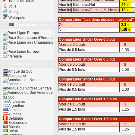
Tennis de Table
Aluminij Kidricevo/Nul
29
Voile
Aluminij Kidricevo/Aluminij Kidricevo
19
Volley
Waterpolo
Comparateur "Les deux équipes marquent"
Championnats de
Oui
2.3
Europe
Non
1.45
Ligue Europa
Supercoupe d'Europe
Comparateur Under Over 0.5 but
Ligue des Champions
Mois de 0.5 buts
8
(F)
Plus de 0.5 buts
1.03
Ligue Europa
Conference
Comparateur Under Over 0.5 but
Tous les pays
Mois de 0.5 buts
8
Plus de 0.5 buts
1.03
Afrique du Sud
Allemagne
Comparateur Under Over 0.5 but
Mois de 0.5 buts
8
Amerique du Nord et Centrale
Plus de 0.5 buts
1.03
Amérique
du Sud
Comparateur Under Over 1.5 buts
Angleterre
Mois de 1.5 buts
3
Argentine
Plus de 1.5 buts
1.25
Australie
Autriche
Belgique
Comparateur Under Over 1.5 buts
Biélorussie
Mois de 1.5 buts
3
Bosnie
Plus de 1.5 buts
1.25
Brésil