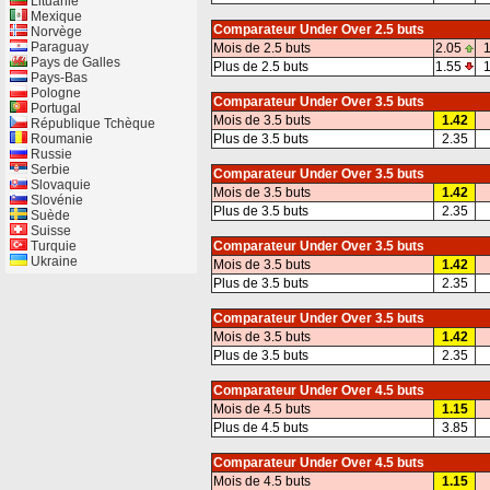
Lituanie
Mexique
Comparateur Under Over 2.5 buts
Norvège
Paraguay
Mois de 2.5 buts
2.05
1
Pays de Galles
Plus de 2.5 buts
1.55
1
Pays-Bas
Pologne
Comparateur Under Over 3.5 buts
Portugal
Mois de 3.5 buts
1.42
République Tchèque
Roumanie
Plus de 3.5 buts
2.35
Russie
Serbie
Comparateur Under Over 3.5 buts
Slovaquie
Mois de 3.5 buts
1.42
Slovénie
Plus de 3.5 buts
2.35
Suède
Suisse
Turquie
Comparateur Under Over 3.5 buts
Ukraine
Mois de 3.5 buts
1.42
Plus de 3.5 buts
2.35
Comparateur Under Over 3.5 buts
Mois de 3.5 buts
1.42
Plus de 3.5 buts
2.35
Comparateur Under Over 4.5 buts
Mois de 4.5 buts
1.15
Plus de 4.5 buts
3.85
Comparateur Under Over 4.5 buts
Mois de 4.5 buts
1.15