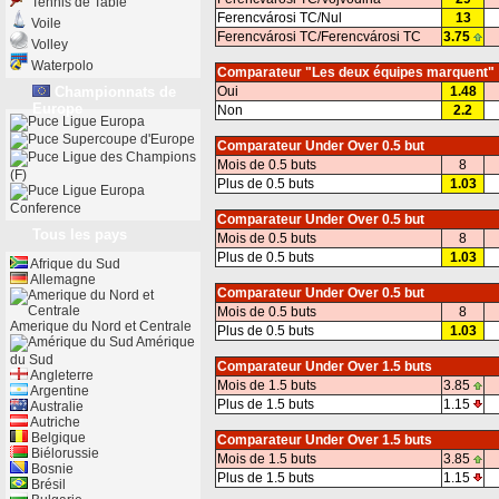
Tennis de Table
Ferencvárosi TC/Nul
13
Voile
Ferencvárosi TC/Ferencvárosi TC
3.75
Volley
Waterpolo
Comparateur "Les deux équipes marquent"
Championnats de
Oui
1.48
Europe
Non
2.2
Ligue Europa
Supercoupe d'Europe
Comparateur Under Over 0.5 but
Ligue des Champions
Mois de 0.5 buts
8
(F)
Plus de 0.5 buts
1.03
Ligue Europa
Conference
Comparateur Under Over 0.5 but
Tous les pays
Mois de 0.5 buts
8
Plus de 0.5 buts
1.03
Afrique du Sud
Allemagne
Comparateur Under Over 0.5 but
Mois de 0.5 buts
8
Amerique du Nord et Centrale
Plus de 0.5 buts
1.03
Amérique
du Sud
Comparateur Under Over 1.5 buts
Angleterre
Mois de 1.5 buts
3.85
Argentine
Plus de 1.5 buts
1.15
Australie
Autriche
Belgique
Comparateur Under Over 1.5 buts
Biélorussie
Mois de 1.5 buts
3.85
Bosnie
Plus de 1.5 buts
1.15
Brésil