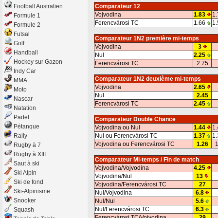
Football Australien
Comparateur 12
Vojvodina
1.83
1.
Formule 1
Ferencvárosi TC
1.66
1.
Formule 2
Futsal
Comparateur 1N2 première mi-temps
Golf
Vojvodina
3
Handball
Nul
2.25
Hockey sur Gazon
Ferencvárosi TC
2.75
Indy Car
Comparateur 1N2 deuxième mi-temps
MMA
Vojvodina
2.65
Moto
Nul
2.45
Nascar
Ferencvárosi TC
2.45
Natation
Padel
Comparateur Double Chance
Pétanque
Vojvodina ou Nul
1.44
1.
Rally
Nul ou Ferencvárosi TC
1.37
1.
Vojvodina ou Ferencvárosi TC
1.26
1
Rugby à 7
Rugby à XIII
Comparateur Mi-temps / Fin de match
Saut à ski
Vojvodina/Vojvodina
4.25
Ski Alpin
Vojvodina/Nul
13
Ski de fond
Vojvodina/Ferencvárosi TC
27
Ski-Alpinisme
Nul/Vojvodina
6.8
Snooker
Nul/Nul
5.6
Nul/Ferencvárosi TC
6.3
Squash
Ferencvárosi TC/Vojvodina
29