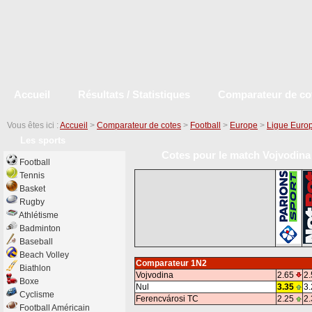
Accueil
Résultats / Statistiques
Comparateur de co
Vous êtes ici :
Accueil
>
Comparateur de cotes
>
Football
>
Europe
>
Ligue Euro
Les sports
Cotes pour le match Vojvodina
Football
Tennis
Basket
Rugby
Athlétisme
Badminton
Baseball
Beach Volley
Comparateur 1N2
Biathlon
Vojvodina
2.65
2.
Boxe
Nul
3.35
3.
Cyclisme
Ferencvárosi TC
2.25
2.
Football Américain