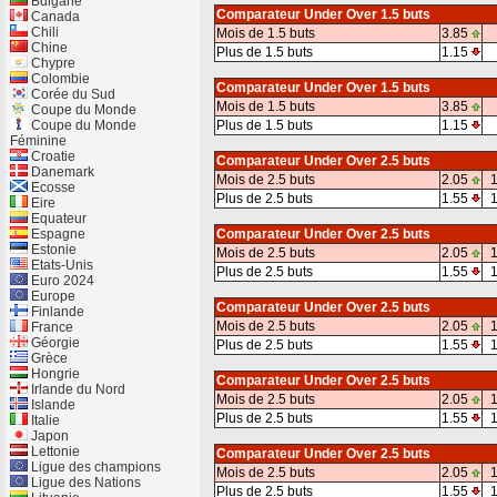
Bulgarie
Comparateur Under Over 1.5 buts
Canada
Chili
Mois de 1.5 buts
3.85
Chine
Plus de 1.5 buts
1.15
Chypre
Colombie
Comparateur Under Over 1.5 buts
Corée du Sud
Mois de 1.5 buts
3.85
Coupe du Monde
Coupe du Monde
Plus de 1.5 buts
1.15
Féminine
Croatie
Comparateur Under Over 2.5 buts
Danemark
Mois de 2.5 buts
2.05
1
Ecosse
Plus de 2.5 buts
1.55
1
Eire
Equateur
Espagne
Comparateur Under Over 2.5 buts
Estonie
Mois de 2.5 buts
2.05
1
Etats-Unis
Plus de 2.5 buts
1.55
1
Euro 2024
Europe
Comparateur Under Over 2.5 buts
Finlande
Mois de 2.5 buts
2.05
1
France
Géorgie
Plus de 2.5 buts
1.55
1
Grèce
Hongrie
Comparateur Under Over 2.5 buts
Irlande du Nord
Mois de 2.5 buts
2.05
1
Islande
Plus de 2.5 buts
1.55
1
Italie
Japon
Lettonie
Comparateur Under Over 2.5 buts
Ligue des champions
Mois de 2.5 buts
2.05
1
Ligue des Nations
Plus de 2.5 buts
1.55
1