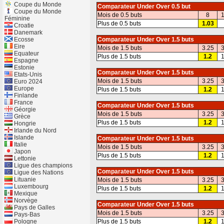
Coupe du Monde
Comparateur Under Over 0.5 but
Coupe du Monde
Mois de 0.5 buts
8
1
Féminine
Plus de 0.5 buts
1.03
Croatie
Danemark
Ecosse
Comparateur Under Over 1.5 buts
Eire
Mois de 1.5 buts
3.25
3
Equateur
Plus de 1.5 buts
1.2
1
Espagne
Estonie
Comparateur Under Over 1.5 buts
Etats-Unis
Mois de 1.5 buts
3.25
3
Euro 2024
Europe
Plus de 1.5 buts
1.2
1
Finlande
France
Comparateur Under Over 1.5 buts
Géorgie
Mois de 1.5 buts
3.25
3
Grèce
Plus de 1.5 buts
1.2
1
Hongrie
Irlande du Nord
Islande
Comparateur Under Over 1.5 buts
Italie
Mois de 1.5 buts
3.25
3
Japon
Plus de 1.5 buts
1.2
1
Lettonie
Ligue des champions
Comparateur Under Over 1.5 buts
Ligue des Nations
Lituanie
Mois de 1.5 buts
3.25
3
Luxembourg
Plus de 1.5 buts
1.2
1
Mexique
Norvège
Comparateur Under Over 1.5 buts
Pays de Galles
Mois de 1.5 buts
3.25
3
Pays-Bas
Pologne
Plus de 1.5 buts
1.2
1