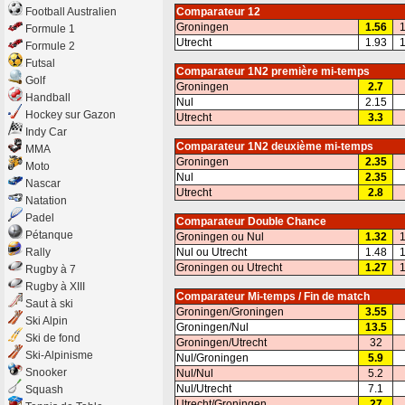
Football Australien
Comparateur 12
Groningen
1.56
1
Formule 1
Utrecht
1.93
1
Formule 2
Futsal
Comparateur 1N2 première mi-temps
Golf
Groningen
2.7
Handball
Nul
2.15
Hockey sur Gazon
Utrecht
3.3
Indy Car
Comparateur 1N2 deuxième mi-temps
MMA
Groningen
2.35
Moto
Nul
2.35
Nascar
Utrecht
2.8
Natation
Padel
Comparateur Double Chance
Pétanque
Groningen ou Nul
1.32
1
Rally
Nul ou Utrecht
1.48
1
Groningen ou Utrecht
1.27
1
Rugby à 7
Rugby à XIII
Comparateur Mi-temps / Fin de match
Saut à ski
Groningen/Groningen
3.55
Ski Alpin
Groningen/Nul
13.5
Ski de fond
Groningen/Utrecht
32
Ski-Alpinisme
Nul/Groningen
5.9
Snooker
Nul/Nul
5.2
Nul/Utrecht
7.1
Squash
Utrecht/Groningen
27