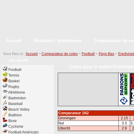
Accueil
Résultats / Statistiques
Comparateur de co
Vous êtes ici :
Accueil
>
Comparateur de cotes
>
Football
>
Pays-Bas
>
Eredivisi
Les sports
Cotes pour le match Groningen 
Football
Tennis
Basket
Rugby
Athlétisme
Badminton
Baseball
Beach Volley
Comparateur 1N2
Biathlon
Groningen
2.15
Boxe
Nul
3.3
3.
Cyclisme
Utrecht
2.9
2
Football Américain