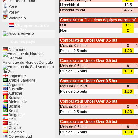
Tennis de Table
Utrecht/Nul
13.5
Voile
Utrecht/Utrecht
4.75
Volley
Waterpolo
Comparateur "Les deux équipes marquent"
Championnats de
Oui
1.5
Pays-Bas
Non
2
Eredivisie
Comparateur Under Over 0.5 but
Tous les pays
Mois de 0.5 buts
8
1
Allemagne
Plus de 0.5 buts
1.03
Comparateur Under Over 0.5 but
Amerique du Nord et Centrale
Mois de 0.5 buts
8
1
Amérique
Plus de 0.5 buts
1.03
du Sud
Angleterre
Arabie Saoudite
Comparateur Under Over 0.5 but
Argentine
Mois de 0.5 buts
8
1
Australie
Plus de 0.5 buts
1.03
Autriche
Belgique
Comparateur Under Over 0.5 but
Biélorussie
Bosnie
Mois de 0.5 buts
8
1
Brésil
Plus de 0.5 buts
1.03
Bulgarie
Chili
Comparateur Under Over 0.5 but
Chine
Mois de 0.5 buts
8
1
Chypre
Colombie
Plus de 0.5 buts
1.03
Corée du Sud