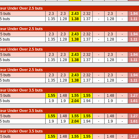
eur Under Over 2.5 buts
.5 buts
2.3
2.3
2.43
2.32
-
2.3
-
1.94
5 buts
1.35
1.28
1.38
1.37
-
1.28
-
1.11
eur Under Over 2.5 buts
.5 buts
2.3
2.3
2.43
2.32
-
2.3
-
1.94
5 buts
1.35
1.28
1.38
1.37
-
1.28
-
1.11
eur Under Over 2.5 buts
.5 buts
2.3
2.3
2.43
2.32
-
2.3
-
1.94
5 buts
1.35
1.28
1.38
1.37
-
1.28
-
1.11
eur Under Over 2.5 buts
.5 buts
2.3
2.3
2.43
2.32
-
2.3
-
1.94
5 buts
1.35
1.28
1.38
1.37
-
1.28
-
1.11
eur Under Over 3.5 buts
.5 buts
1.55
1.48
1.55
1.55
-
1.48
-
1.27
5 buts
1.9
1.9
2.04
1.94
-
1.9
-
1.61
eur Under Over 3.5 buts
.5 buts
1.55
1.48
1.55
1.55
-
1.48
-
1.27
5 buts
1.9
1.9
2.04
1.94
-
1.9
-
1.61
eur Under Over 3.5 buts
.5 buts
1.55
1.48
1.55
1.55
-
1.48
-
1.27