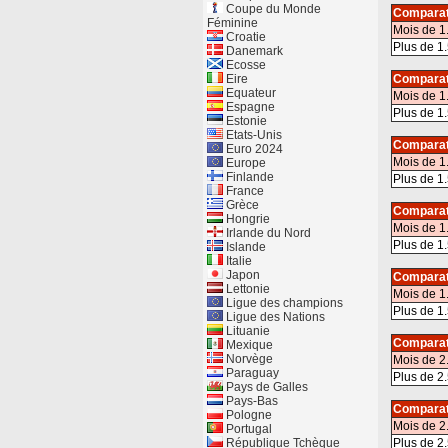
Coupe du Monde
Comparat
Féminine
Mois de 1
Croatie
Plus de 1.
Danemark
Ecosse
Eire
Comparat
Equateur
Mois de 1
Espagne
Plus de 1.
Estonie
Etats-Unis
Comparat
Euro 2024
Mois de 1
Europe
Finlande
Plus de 1.
France
Grèce
Comparat
Hongrie
Mois de 1
Irlande du Nord
Plus de 1.
Islande
Italie
Japon
Comparat
Lettonie
Mois de 1
Ligue des champions
Plus de 1.
Ligue des Nations
Lituanie
Comparat
Mexique
Norvège
Mois de 2
Paraguay
Plus de 2.
Pays de Galles
Pays-Bas
Comparat
Pologne
Mois de 2
Portugal
République Tchèque
Plus de 2.