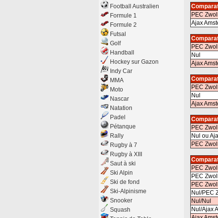
Football Australien
Comparat
PEC Zwol
Formule 1
Ajax Ams
Formule 2
Futsal
Comparat
Golf
PEC Zwol
Handball
Nul
Hockey sur Gazon
Ajax Ams
Indy Car
Comparat
MMA
PEC Zwol
Moto
Nul
Nascar
Ajax Ams
Natation
Padel
Comparat
Pétanque
PEC Zwoll
Rally
Nul ou Aj
PEC Zwoll
Rugby à 7
Rugby à XIII
Comparat
Saut à ski
PEC Zwol
Ski Alpin
PEC Zwol
Ski de fond
PEC Zwol
Ski-Alpinisme
Nul/PEC 
Snooker
Nul/Nul
Nul/Ajax 
Squash
Ajax Ams