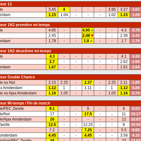
eur 12
le
3.45
4
-
-
-
3.95
3.27
3.67
terdam
1.15
1.04
-
-
-
1.02
1.15
1.09
eur 1N2 première mi-temps
le
4.85
-
-
4.95
-
-
4.3
4.70
2.45
-
-
2.48
-
-
2.36
2.43
terdam
1.78
-
-
1.8
-
-
1.7
1.76
eur 1N2 deuxième mi-temps
le
4.3
-
-
-
-
-
4.1
4.20
2.7
-
-
-
-
-
2.62
2.66
terdam
1.67
-
-
-
-
-
1.61
1.64
eur Double Chance
e ou Nul
2.15
2.25
-
2.37
-
2.25
2.11
1.85
ax Amsterdam
1.12
1
-
1.11
-
1
1.12
0.89
e ou Ajax Amsterdam
1.16
1.05
-
-
-
1.05
1.16
0.74
eur Mi-temps / Fin de match
le/PEC Zwolle
9.1
-
-
9
-
-
6
8.03
le/Nul
17
-
-
17.5
-
-
11
15.17
le/Ajax Amsterdam
20
-
-
-
-
-
12
10.67
Zwolle
12.5
-
-
12.25
-
-
8
10.92
7.2
-
-
7.25
-
-
5.5
6.65
Amsterdam
4.45
-
-
4.45
-
-
3.56
4.15
terdam/PEC Zwolle
48
-
-
-
-
-
23
23.67