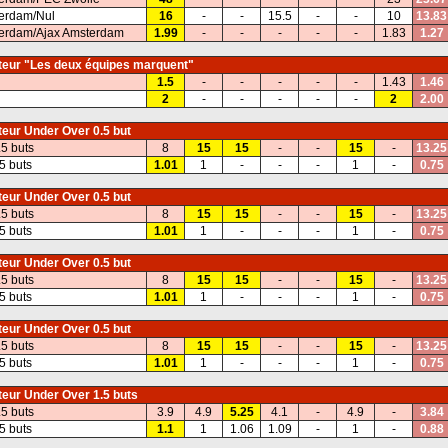
erdam/Nul
16
-
-
15.5
-
-
10
13.83
terdam/Ajax Amsterdam
1.99
-
-
-
-
-
1.83
1.27
eur "Les deux équipes marquent"
1.5
-
-
-
-
-
1.43
1.46
2
-
-
-
-
-
2
2.00
eur Under Over 0.5 but
.5 buts
8
15
15
-
-
15
-
13.25
5 buts
1.01
1
-
-
-
1
-
0.75
eur Under Over 0.5 but
.5 buts
8
15
15
-
-
15
-
13.25
5 buts
1.01
1
-
-
-
1
-
0.75
eur Under Over 0.5 but
.5 buts
8
15
15
-
-
15
-
13.25
5 buts
1.01
1
-
-
-
1
-
0.75
eur Under Over 0.5 but
.5 buts
8
15
15
-
-
15
-
13.25
5 buts
1.01
1
-
-
-
1
-
0.75
eur Under Over 1.5 buts
.5 buts
3.9
4.9
5.25
4.1
-
4.9
-
3.84
5 buts
1.1
1
1.06
1.09
-
1
-
0.88