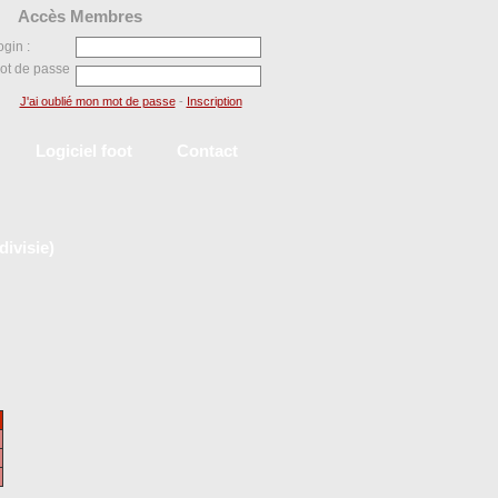
Accès Membres
ogin :
ot de passe
J'ai oublié mon mot de passe
-
Inscription
Logiciel foot
Contact
ivisie)