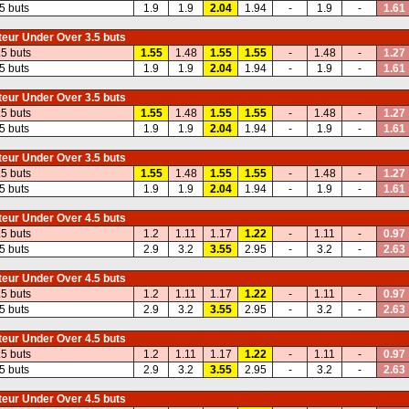
5 buts
1.9
1.9
2.04
1.94
-
1.9
-
1.61
eur Under Over 3.5 buts
.5 buts
1.55
1.48
1.55
1.55
-
1.48
-
1.27
5 buts
1.9
1.9
2.04
1.94
-
1.9
-
1.61
eur Under Over 3.5 buts
.5 buts
1.55
1.48
1.55
1.55
-
1.48
-
1.27
5 buts
1.9
1.9
2.04
1.94
-
1.9
-
1.61
eur Under Over 3.5 buts
.5 buts
1.55
1.48
1.55
1.55
-
1.48
-
1.27
5 buts
1.9
1.9
2.04
1.94
-
1.9
-
1.61
eur Under Over 4.5 buts
.5 buts
1.2
1.11
1.17
1.22
-
1.11
-
0.97
5 buts
2.9
3.2
3.55
2.95
-
3.2
-
2.63
eur Under Over 4.5 buts
.5 buts
1.2
1.11
1.17
1.22
-
1.11
-
0.97
5 buts
2.9
3.2
3.55
2.95
-
3.2
-
2.63
eur Under Over 4.5 buts
.5 buts
1.2
1.11
1.17
1.22
-
1.11
-
0.97
5 buts
2.9
3.2
3.55
2.95
-
3.2
-
2.63
eur Under Over 4.5 buts