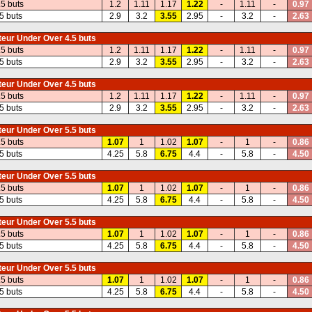
.5 buts
1.2
1.11
1.17
1.22
-
1.11
-
0.97
5 buts
2.9
3.2
3.55
2.95
-
3.2
-
2.63
eur Under Over 4.5 buts
.5 buts
1.2
1.11
1.17
1.22
-
1.11
-
0.97
5 buts
2.9
3.2
3.55
2.95
-
3.2
-
2.63
eur Under Over 4.5 buts
.5 buts
1.2
1.11
1.17
1.22
-
1.11
-
0.97
5 buts
2.9
3.2
3.55
2.95
-
3.2
-
2.63
eur Under Over 5.5 buts
.5 buts
1.07
1
1.02
1.07
-
1
-
0.86
5 buts
4.25
5.8
6.75
4.4
-
5.8
-
4.50
eur Under Over 5.5 buts
.5 buts
1.07
1
1.02
1.07
-
1
-
0.86
5 buts
4.25
5.8
6.75
4.4
-
5.8
-
4.50
eur Under Over 5.5 buts
.5 buts
1.07
1
1.02
1.07
-
1
-
0.86
5 buts
4.25
5.8
6.75
4.4
-
5.8
-
4.50
eur Under Over 5.5 buts
.5 buts
1.07
1
1.02
1.07
-
1
-
0.86
5 buts
4.25
5.8
6.75
4.4
-
5.8
-
4.50