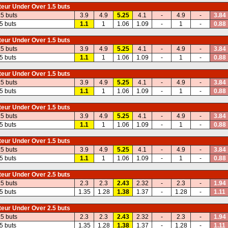
eur Under Over 1.5 buts
.5 buts
3.9
4.9
5.25
4.1
-
4.9
-
3.84
5 buts
1.1
1
1.06
1.09
-
1
-
0.88
eur Under Over 1.5 buts
.5 buts
3.9
4.9
5.25
4.1
-
4.9
-
3.84
5 buts
1.1
1
1.06
1.09
-
1
-
0.88
eur Under Over 1.5 buts
.5 buts
3.9
4.9
5.25
4.1
-
4.9
-
3.84
5 buts
1.1
1
1.06
1.09
-
1
-
0.88
eur Under Over 1.5 buts
.5 buts
3.9
4.9
5.25
4.1
-
4.9
-
3.84
5 buts
1.1
1
1.06
1.09
-
1
-
0.88
eur Under Over 1.5 buts
.5 buts
3.9
4.9
5.25
4.1
-
4.9
-
3.84
5 buts
1.1
1
1.06
1.09
-
1
-
0.88
eur Under Over 2.5 buts
.5 buts
2.3
2.3
2.43
2.32
-
2.3
-
1.94
5 buts
1.35
1.28
1.38
1.37
-
1.28
-
1.11
eur Under Over 2.5 buts
.5 buts
2.3
2.3
2.43
2.32
-
2.3
-
1.94
5 buts
1.35
1.28
1.38
1.37
-
1.28
-
1.11