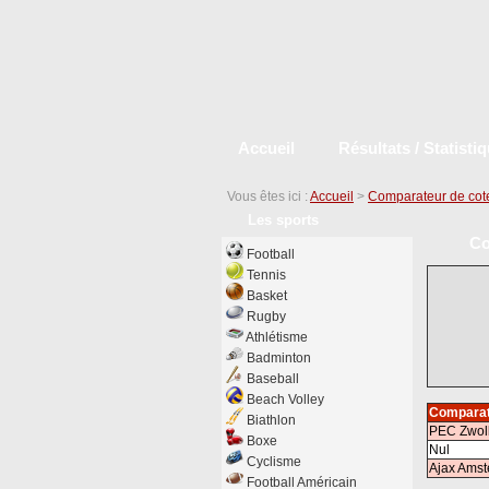
Accueil
Résultats / Statisti
Vous êtes ici :
Accueil
>
Comparateur de cot
Les sports
Co
Football
Tennis
Basket
Rugby
Athlétisme
Badminton
Baseball
Beach Volley
Comparat
Biathlon
PEC Zwol
Boxe
Nul
Cyclisme
Ajax Ams
Football Américain