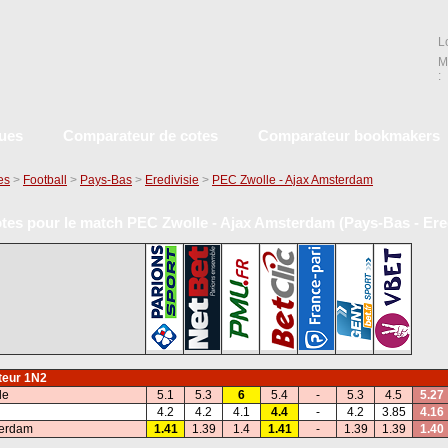
L
M
:
ques
Comparateur de cotes
Comparateur bookmakers
es
>
Football
>
Pays-Bas
>
Eredivisie
>
PEC Zwolle - Ajax Amsterdam
tes pour le match PEC Zwolle - Ajax Amsterdam (Pays-Bas - Ered
eur 1N2
le
5.1
5.3
6
5.4
-
5.3
4.5
5.27
4.2
4.2
4.1
4.4
-
4.2
3.85
4.16
terdam
1.41
1.39
1.4
1.41
-
1.39
1.39
1.40