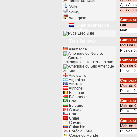
Tennis de Table
Ajax Amst
Voile
Ajax Ams
Volley
Waterpolo
Comparat
Championnats de
Oui
Pays-Bas
Non
Eredivisie
Comparat
Tous les pays
Mois de 0
Allemagne
Plus de 0.
Comparat
Amerique du Nord et Centrale
Mois de 0
Amérique
Plus de 0.
du Sud
Angleterre
Argentine
Comparat
Australie
Mois de 0
Autriche
Plus de 0.
Belgique
Biélorussie
Comparat
Brésil
Bulgarie
Mois de 0
Canada
Plus de 0.
Chili
Chine
Comparat
Chypre
Mois de 1
Colombie
Corée du Sud
Plus de 1.
Coupe du Monde