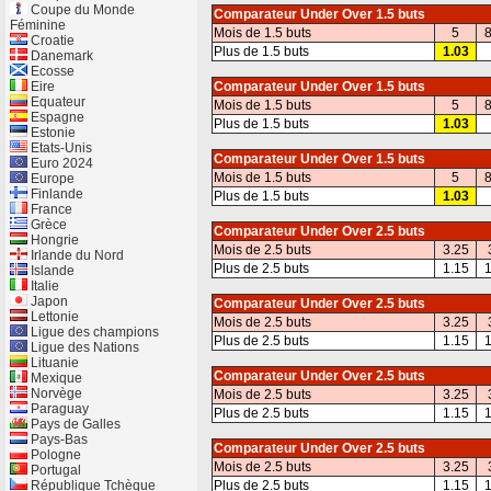
Coupe du Monde
Comparateur Under Over 1.5 buts
Féminine
Mois de 1.5 buts
5
8
Croatie
Plus de 1.5 buts
1.03
Danemark
Ecosse
Eire
Comparateur Under Over 1.5 buts
Equateur
Mois de 1.5 buts
5
8
Espagne
Plus de 1.5 buts
1.03
Estonie
Etats-Unis
Comparateur Under Over 1.5 buts
Euro 2024
Mois de 1.5 buts
5
8
Europe
Finlande
Plus de 1.5 buts
1.03
France
Grèce
Comparateur Under Over 2.5 buts
Hongrie
Mois de 2.5 buts
3.25
Irlande du Nord
Plus de 2.5 buts
1.15
1
Islande
Italie
Japon
Comparateur Under Over 2.5 buts
Lettonie
Mois de 2.5 buts
3.25
Ligue des champions
Plus de 2.5 buts
1.15
1
Ligue des Nations
Lituanie
Comparateur Under Over 2.5 buts
Mexique
Norvège
Mois de 2.5 buts
3.25
Paraguay
Plus de 2.5 buts
1.15
1
Pays de Galles
Pays-Bas
Comparateur Under Over 2.5 buts
Pologne
Mois de 2.5 buts
3.25
Portugal
République Tchèque
Plus de 2.5 buts
1.15
1