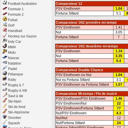
Football Australien
Comparateur 12
PSV Eindhoven
1.04
1
Formule 1
Fortuna Sittard
5.1
8
Formule 2
Futsal
Comparateur 1N2 première mi-temps
Golf
PSV Eindhoven
1.41
Handball
Nul
3.05
Hockey sur Gazon
Fortuna Sittard
7
Indy Car
Comparateur 1N2 deuxième mi-temps
MMA
PSV Eindhoven
1.34
Moto
Nul
3.35
Nascar
Fortuna Sittard
6.4
Natation
Padel
Comparateur Double Chance
Pétanque
PSV Eindhoven ou Nul
1.04
Rally
Nul ou Fortuna Sittard
3.1
PSV Eindhoven ou Fortuna Sittard
1.07
Rugby à 7
Rugby à XIII
Comparateur Mi-temps / Fin de match
Saut à ski
PSV Eindhoven/PSV Eindhoven
1.46
Ski Alpin
PSV Eindhoven/Nul
22
Ski de fond
PSV Eindhoven/Fortuna Sittard
77
Ski-Alpinisme
Nul/PSV Eindhoven
4.3
Snooker
Nul/Nul
12
Nul/Fortuna Sittard
24
Squash
Fortuna Sittard/PSV Eindhoven
17