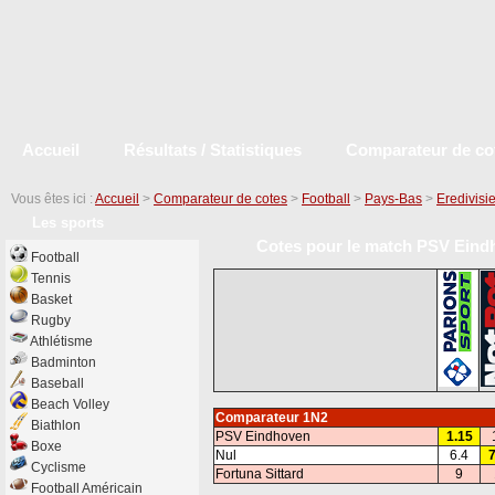
Accueil
Résultats / Statistiques
Comparateur de co
Vous êtes ici :
Accueil
>
Comparateur de cotes
>
Football
>
Pays-Bas
>
Eredivisi
Les sports
Cotes pour le match PSV Eindho
Football
Tennis
Basket
Rugby
Athlétisme
Badminton
Baseball
Beach Volley
Comparateur 1N2
Biathlon
PSV Eindhoven
1.15
Boxe
Nul
6.4
7
Cyclisme
Fortuna Sittard
9
Football Américain