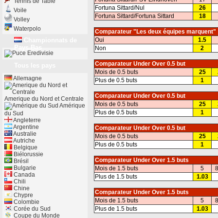
Tennis de Table
Fortuna Sittard/Nul
26
Voile
Fortuna Sittard/Fortuna Sittard
18
Volley
Waterpolo
Comparateur "Les deux équipes marquent"
Championnats de
Oui
1.5
Pays-Bas
Non
2
Eredivisie
Comparateur Under Over 0.5 but
Tous les pays
Mois de 0.5 buts
25
Allemagne
Plus de 0.5 buts
1
Comparateur Under Over 0.5 but
Amerique du Nord et Centrale
Mois de 0.5 buts
25
Amérique
Plus de 0.5 buts
1
du Sud
Angleterre
Argentine
Comparateur Under Over 0.5 but
Australie
Mois de 0.5 buts
25
Autriche
Plus de 0.5 buts
1
Belgique
Biélorussie
Comparateur Under Over 1.5 buts
Brésil
Bulgarie
Mois de 1.5 buts
5
8
Canada
Plus de 1.5 buts
1.03
Chili
Chine
Comparateur Under Over 1.5 buts
Chypre
Mois de 1.5 buts
5
8
Colombie
Corée du Sud
Plus de 1.5 buts
1.03
Coupe du Monde