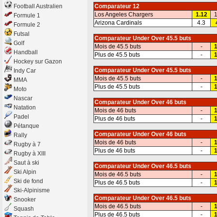
Football Australien
Comparateur 12
Los Angeles Chargers
1.12
1
Formule 1
Arizona Cardinals
4.3
Formule 2
Futsal
Comparateur Under Over 45.5 buts
Golf
Mois de 45.5 buts
-
1
Handball
Plus de 45.5 buts
-
1
Hockey sur Gazon
Comparateur Under Over 45.5 buts
Indy Car
Mois de 45.5 buts
-
1
MMA
Plus de 45.5 buts
-
1
Moto
Nascar
Comparateur Under Over 46 buts
Natation
Mois de 46 buts
-
1
Padel
Plus de 46 buts
-
1
Pétanque
Comparateur Under Over 46 buts
Rally
Mois de 46 buts
-
1
Rugby à 7
Plus de 46 buts
-
1
Rugby à XIII
Saut à ski
Comparateur Under Over 46.5 buts
Ski Alpin
Mois de 46.5 buts
-
1
Ski de fond
Plus de 46.5 buts
-
1
Ski-Alpinisme
Comparateur Under Over 46.5 buts
Snooker
Mois de 46.5 buts
-
1
Squash
Plus de 46.5 buts
-
1