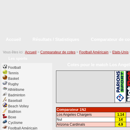
Accueil
Résultats / Statistiques
Comparateur de co
Vous êtes ici :
Accueil
>
Comparateur de cotes
>
Football Américain
>
Etats-Unis
Les sports
Cotes pour le match Los Angele
Football
Tennis
Basket
Rugby
Athlétisme
Badminton
Baseball
Beach Volley
Comparateur 1N2
Biathlon
Los Angeles Chargers
1.14
Boxe
Nul
14
Cyclisme
Arizona Cardinals
4.9
Football Américain