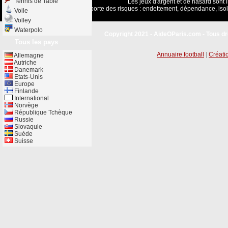
Tennis de Table
Les jeux d'argent et de hasard sont 
Jouer comporte des risques : endettement, dépendance, isol
Voile
Volley
Waterpolo
Copyright 2021 - AideOParis.com - Tous dr
Tous les pays
Annuaire football
|
Créatio
Allemagne
Autriche
Danemark
Etats-Unis
Europe
Finlande
International
Norvège
République Tchèque
Russie
Slovaquie
Suède
Suisse