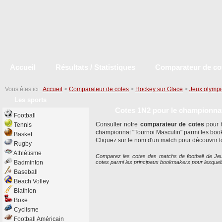
Accueil
Résultats / Statistiques
Comparateur de co
Vous êtes ici :
Accueil
>
Comparateur de cotes
>
Hockey sur Glace
>
Jeux olymp
Les sports
Cotes 1N2 pour le championna
Football
Consulter notre
comparateur de cotes
pour t
Tennis
championnat "Tournoi Masculin" parmi les boo
Basket
Cliquez sur le nom d'un match pour découvrir t
Rugby
Athlétisme
Comparez les cotes des matchs de football de Jeux
Badminton
cotes parmi les principaux bookmakers pour lesquel
Baseball
Beach Volley
Biathlon
Boxe
Cyclisme
Football Américain