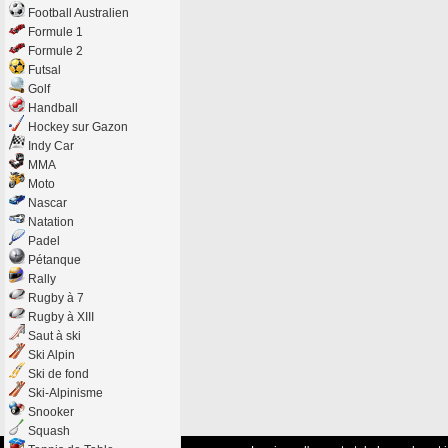
Football Australien
Formule 1
Formule 2
Futsal
Golf
Handball
Hockey sur Gazon
Indy Car
MMA
Moto
Nascar
Natation
Padel
Pétanque
Rally
Rugby à 7
Rugby à XIII
Saut à ski
Ski Alpin
Ski de fond
Ski-Alpinisme
Snooker
Squash