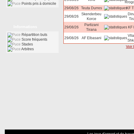
Rrog
Points pris à domicile
29/08/26
Teuta Durres
KF T
Skenderbeu
Di
29/08/26
Korce
Ti
Partizani
Informations
29/08/26
KF 
Tirana
Répartition buts
Vll
29/08/26
AF Elbasani
Score fréquents
Shk
Stades
Voir 
Arbitres