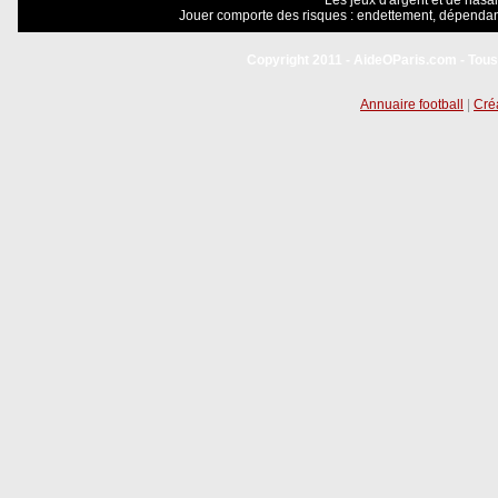
Les jeux d'argent et de hasar
Jouer comporte des risques : endettement, dépendanc
Copyright 2011 - AideOParis.com - Tous
Annuaire football
|
Créa