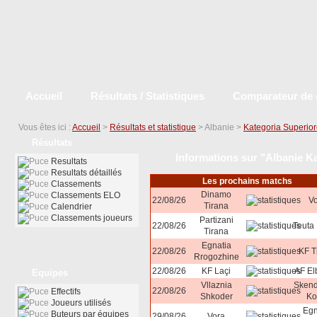
Accueil
Résultats / Statistiques
Comparateur de 
Vous êtes ici :
Accueil
>
Résultats et statistique
> Albanie >
Kategoria Superio
Résultats
Informations sur "Albanie K
Resultats
Resultats détaillés
Les prochains matchs
Classements
Dinamo
Classements ELO
22/08/26
V
Tirana
Calendrier
Classements joueurs
Partizani
22/08/26
Teuta
Tirana
Egnatia
22/08/26
KF T
Rrogozhine
22/08/26
KF Laçi
AF El
Equipes
Vllaznia
Sken
22/08/26
Effectifs
Shkoder
Ko
Joueurs utilisés
Egn
Buteurs par équipes
29/08/26
Vora