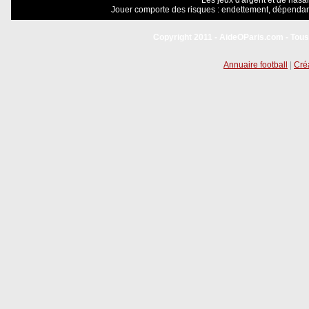
Les jeux d'argent et de hasar
Jouer comporte des risques : endettement, dépendanc
Copyright 2011 - AideOParis.com - Tous
Annuaire football
|
Créa