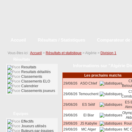
Accueil
Résultats / Statistiques
Comparateur de 
Vous êtes ici :
Accueil
>
Résultats et statistique
> Algérie >
Division 1
Résultats
Informations sur "Algérie Di
Resultats
Resultats détaillés
Les prochains matchs
Classements
C
Classements ELO
29/08/26
ASO Chlef
Belou
Calendrier
Classements joueurs
C
29/08/26
Temouchent
Consta
ES 
29/08/26
ES Sétif
Akn
Olymp
Equipes
29/08/26
El Biar
Akb
Effectifs
29/08/26
JS Kabylie
Roui
Joueurs utilisés
29/08/26
MC Alger
MC O
Buteurs par équipes