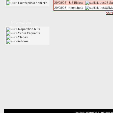
29/08/26
US Biskra
JS Sa
Points pris à domicile
29/08/26
Khenchela
USM A
Voir 
Informations
Répartition buts
Score fréquents
Stades
Arbitres