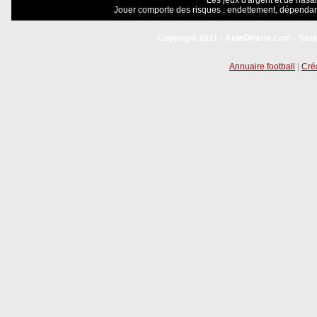
Les jeux d'argent et de hasar
Jouer comporte des risques : endettement, dépendanc
Copyright 2011 - AideOParis.com - Tous
Annuaire football
|
Créa