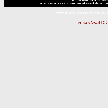
Les jeux d'argent et de hasar
Jouer comporte des risques : endettement, dépendanc
Copyright 2011 - AideOParis.com - Tous
Annuaire football
|
Créa