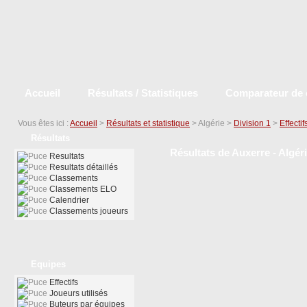
Accueil
Résultats / Statistiques
Comparateur de 
Vous êtes ici :
Accueil
>
Résultats et statistique
> Algérie >
Division 1
>
Effectif
Résultats
Résultats de Auxerre - Algéri
Resultats
Resultats détaillés
Classements
Classements ELO
Calendrier
Classements joueurs
Equipes
Effectifs
Joueurs utilisés
Buteurs par équipes