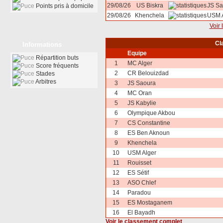
29/08/26
US Biskra
JS Sa
Points pris à domicile
29/08/26
Khenchela
USM A
Voir 
Cl
Informations
Equipe
Répartition buts
1
MC Alger
Score fréquents
2
CR Belouizdad
Stades
Arbitres
3
JS Saoura
4
MC Oran
5
JS Kabylie
6
Olympique Akbou
7
CS Constantine
8
ES Ben Aknoun
9
Khenchela
10
USM Alger
11
Rouisset
12
ES Sétif
13
ASO Chlef
14
Paradou
15
ES Mostaganem
16
El Bayadh
Voir le classement complet