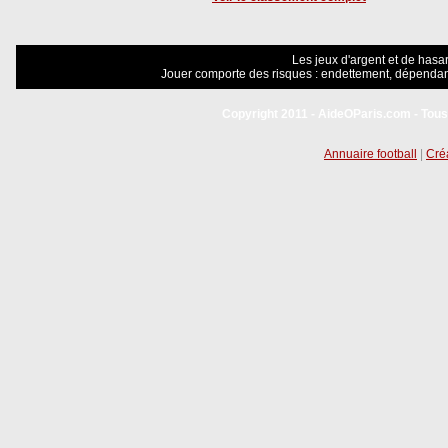
Les jeux d'argent et de hasar
Jouer comporte des risques : endettement, dépendanc
Copyright 2011 - AideOParis.com - Tous
Annuaire football
|
Créa