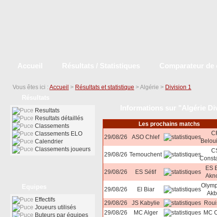
Accueil
Résultats / Statistiques
Comparateur de 
Vous êtes ici :
Accueil
>
Résultats et statistique
> Algérie >
Division 1
Résultats
Informations sur "Algérie Di
Resultats
Resultats détaillés
Les prochains matchs
Classements
C
Classements ELO
29/08/26
ASO Chlef
Belou
Calendrier
Classements joueurs
C
29/08/26
Temouchent
Consta
ES 
29/08/26
ES Sétif
Akn
Olymp
Equipes
29/08/26
El Biar
Akb
Effectifs
29/08/26
JS Kabylie
Roui
Joueurs utilisés
29/08/26
MC Alger
MC O
Buteurs par équipes