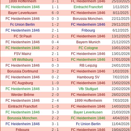
1899 Hoffenheim
3 - 1
FC Heidenheim 1846
25/10/2025
FC Heidenheim 1846
1 - 1
Eintracht Francfort
1/11/2025
Bayer Leverkusen
6 - 0
FC Heidenheim 1846
8/11/2025
FC Heidenheim 1846
0 - 3
Borussia Monchen.
22/11/2025
Fc Union Berlin
1 - 2
FC Heidenheim 1846
29/11/2025
FC Heidenheim 1846
2 - 1
Fribourg
6/12/2025
FC St Pauli
2 - 1
FC Heidenheim 1846
13/12/2025
FC Heidenheim 1846
0 - 4
Bayern Munich
21/12/2025
FC Heidenheim 1846
2 - 2
FC Cologne
10/01/2026
FSV Mainz
2 - 1
FC Heidenheim 1846
13/01/2026
Vfl Wolfsburg
1 - 1
FC Heidenheim 1846
17/01/2026
FC Heidenheim 1846
0 - 3
RB Leipzig
24/01/2026
Borussia Dortmund
3 - 2
FC Heidenheim 1846
1/02/2026
FC Heidenheim 1846
0 - 2
Hambourg SV
7/02/2026
FC Augsburg
1 - 0
FC Heidenheim 1846
15/02/2026
FC Heidenheim 1846
3 - 3
Vfb Stuttgart
22/02/2026
Werder Brême
2 - 0
FC Heidenheim 1846
28/02/2026
FC Heidenheim 1846
2 - 4
1899 Hoffenheim
7/03/2026
Eintracht Francfort
1 - 0
FC Heidenheim 1846
14/03/2026
FC Heidenheim 1846
3 - 3
Bayer Leverkusen
21/03/2026
Borussia Monchen.
2 - 2
FC Heidenheim 1846
4/04/2026
FC Heidenheim 1846
3 - 1
Fc Union Berlin
11/04/2026
Fribourg
2 - 1
FC Heidenheim 1846
19/04/2026