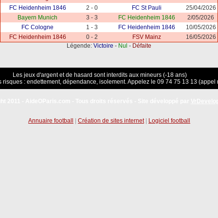
FC Heidenheim 1846
2 - 0
FC St Pauli
25/04/2026
Bayern Munich
3 - 3
FC Heidenheim 1846
2/05/2026
FC Cologne
1 - 3
FC Heidenheim 1846
10/05/2026
FC Heidenheim 1846
0 - 2
FSV Mainz
16/05/2026
Légende:
Victoire
-
Nul
-
Défaite
Les jeux d'argent et de hasard sont interdits aux mineurs (-18 ans)
 risques : endettement, dépendance, isolement. Appelez le 09 74 75 13 13 (appel 
ht 2011 - AideOParis.com - Tous droits réservés - Site développé par
VrDevelo
Annuaire football
|
Création de sites internet
|
Logiciel football