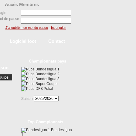
Accès Membres
ogin :
ot de passe
J’ai oublié mon mot de passe
-
Inscription
Logiciel foot
Contact
Championnats pays
ison
Bundesligua 1
Bundesligua 2
quipe
Bundesligua 3
Super Coupe
DFB Pokal
Saison
Top Championnats
Bundesligua
1