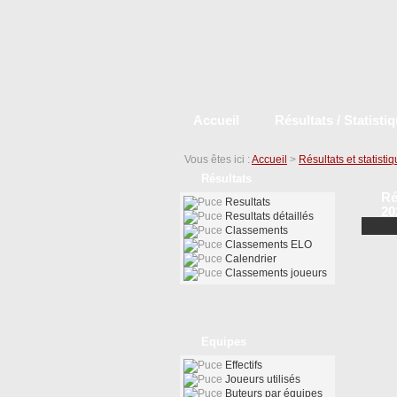
Accueil
Résultats / Statisti
Vous êtes ici :
Accueil
>
Résultats et statisti
Résultats
Ré
Resultats
20
Resultats détaillés
Classements
Classements ELO
Calendrier
Classements joueurs
Equipes
Effectifs
Joueurs utilisés
Buteurs par équipes