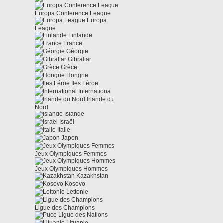
Europa Conference League
Europa
League
Finlande
France
Géorgie
Gibraltar
Grèce
Hongrie
Iles Féroe
International
Irlande du
Nord
Islande
Israël
Italie
Japon
Jeux Olympiques Femmes
Jeux Olympiques Hommes
Kazakhstan
Kosovo
Lettonie
Ligue des Champions
Ligue des Nations
Lituanie