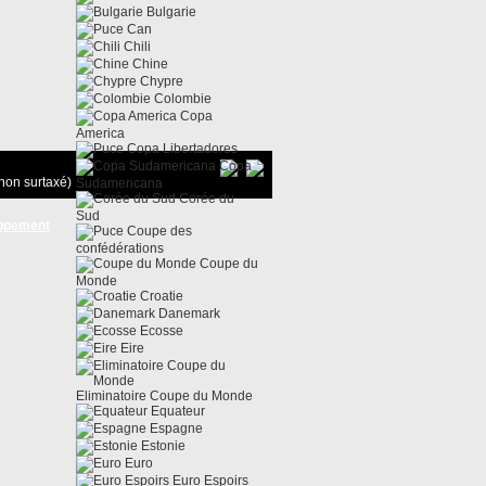
Bulgarie
Can
Chili
Chine
Chypre
Colombie
Copa
America
Copa Libertadores
Copa
non surtaxé)
Sudamericana
Corée du
Sud
ppement
Coupe des
confédérations
Coupe du
Monde
Croatie
Danemark
Ecosse
Eire
Eliminatoire Coupe du Monde
Equateur
Espagne
Estonie
Euro
Euro Espoirs