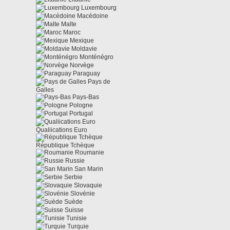
Luxembourg
Macédoine
Malte
Maroc
Mexique
Moldavie
Monténégro
Norvège
Paraguay
Pays de
Galles
Pays-Bas
Pologne
Portugal
Qualiications Euro
République Tchèque
Roumanie
Russie
San Marin
Serbie
Slovaquie
Slovénie
Suède
Suisse
Tunisie
Turquie