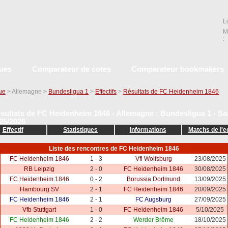
L
M
:
ques
Comparateur de cotes
Comparateur bookmakers
que
> Allemagne >
Bundesligua 1
>
Effectifs
>
Résultats de FC Heidenheim 1846
sultats de FC Heidenheim 1846 - Allemagne : Bundesligua 1 - Sa
25/2026
Effectif
Statistiques
Informations
Matchs de l'e
Liste des rencontres de FC Heidenheim 1846
FC Heidenheim 1846
1 - 3
Vfl Wolfsburg
23/08/2025
RB Leipzig
2 - 0
FC Heidenheim 1846
30/08/2025
FC Heidenheim 1846
0 - 2
Borussia Dortmund
13/09/2025
Hambourg SV
2 - 1
FC Heidenheim 1846
20/09/2025
FC Heidenheim 1846
2 - 1
FC Augsburg
27/09/2025
Vfb Stuttgart
1 - 0
FC Heidenheim 1846
5/10/2025
FC Heidenheim 1846
2 - 2
Werder Brême
18/10/2025