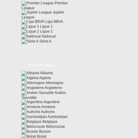
Premier
League
Jupiler
League
Liga BBVA
Ligue 1
Ligue 2
National
Série A
Tous les pays
Albanie
Algérie
Allemagne
Angleterre
Arabie-
Saoudite
Argentine
Arménie
Autriche
Azerbaïdjan
Belgique
Biélorussie
Bosnie
Brésil