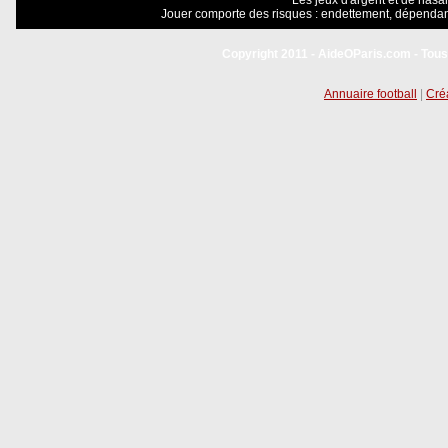
Les jeux d'argent et de hasar
Jouer comporte des risques : endettement, dépendanc
Copyright 2011 - AideOParis.com - Tous
Annuaire football
|
Créa