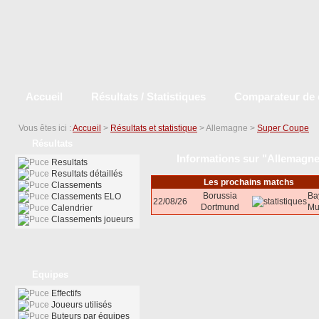
Accueil
Résultats / Statistiques
Comparateur de 
Vous êtes ici :
Accueil
>
Résultats et statistique
> Allemagne >
Super Coupe
Résultats
Informations sur "Allemagn
Resultats
Resultats détaillés
Les prochains matchs
Classements
Borussia
Ba
Classements ELO
22/08/26
Dortmund
Mu
Calendrier
Classements joueurs
Equipes
Effectifs
Joueurs utilisés
Buteurs par équipes