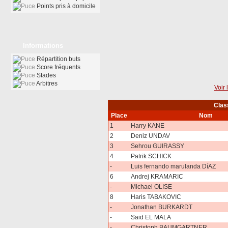
Points pris à domicile
Informations
Répartition buts
Score fréquents
Stades
Arbitres
Voir 
Clas
Place
Nom
1
Harry KANE
2
Deniz UNDAV
3
Sehrou GUIRASSY
4
Patrik SCHICK
-
Luis fernando marulanda DíAZ
6
Andrej KRAMARIC
-
Michael OLISE
8
Haris TABAKOVIC
-
Jonathan BURKARDT
-
Said EL MALA
-
Christoph BAUMGARTNER