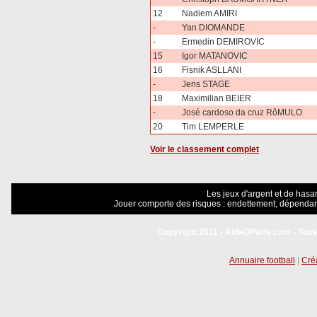
12
Nadiem AMIRI
-
Yan DIOMANDE
-
Ermedin DEMIROVIC
15
Igor MATANOVIC
16
Fisnik ASLLANI
-
Jens STAGE
18
Maximilian BEIER
-
José cardoso da cruz RôMULO
20
Tim LEMPERLE
Voir le classement complet
Les jeux d'argent et de hasar
Jouer comporte des risques : endettement, dépendanc
Copyright 2011 - AideOParis.com - Tous
Annuaire football
|
Créa