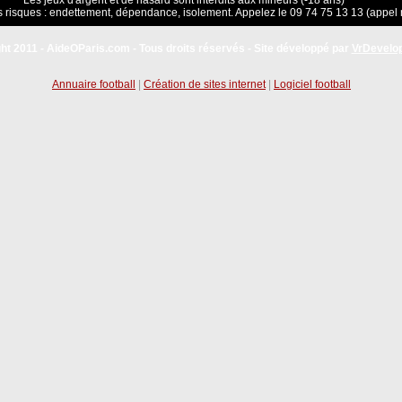
Les jeux d'argent et de hasard sont interdits aux mineurs (-18 ans)
 risques : endettement, dépendance, isolement. Appelez le 09 74 75 13 13 (appel 
ht 2011 - AideOParis.com - Tous droits réservés - Site développé par
VrDevelo
Annuaire football
|
Création de sites internet
|
Logiciel football