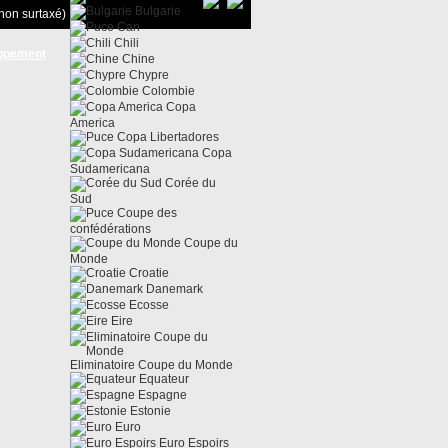
Bulgarie
non surtaxé)
Can
Chili
ppement
Chine
Chypre
Colombie
Copa
America
Copa Libertadores
Copa
Sudamericana
Corée du
Sud
Coupe des
confédérations
Coupe du
Monde
Croatie
Danemark
Ecosse
Eire
Eliminatoire Coupe du Monde
Equateur
Espagne
Estonie
Euro
Euro Espoirs