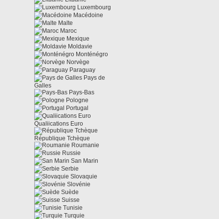
Luxembourg
Macédoine
Malte
Maroc
Mexique
Moldavie
Monténégro
Norvège
Paraguay
Pays de
Galles
Pays-Bas
Pologne
Portugal
Qualiications Euro
République Tchèque
Roumanie
Russie
San Marin
Serbie
Slovaquie
Slovénie
Suède
Suisse
Tunisie
Turquie