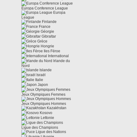
Europa Conference League
Europa
League
Finlande
France
Géorgie
Gibraltar
Grèce
Hongrie
Iles Féroe
International
Irlande du
Nord
Islande
Israël
Italie
Japon
Jeux Olympiques Femmes
Jeux Olympiques Hommes
Kazakhstan
Kosovo
Lettonie
Ligue des Champions
Ligue des Nations
Lituanie