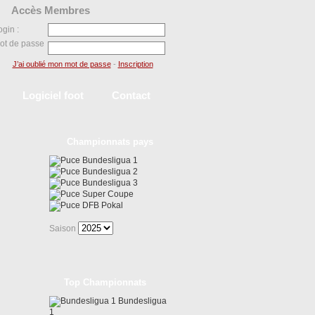
Accès Membres
ogin :
ot de passe
J’ai oublié mon mot de passe
-
Inscription
Logiciel foot
Contact
Championnats pays
Bundesligua 1
Bundesligua 2
Bundesligua 3
Super Coupe
DFB Pokal
Saison
Top Championnats
Bundesligua
1