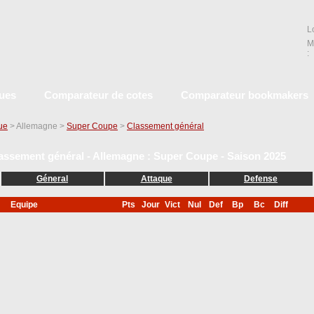
L
M
:
ques
Comparateur de cotes
Comparateur bookmakers
que
> Allemagne >
Super Coupe
>
Classement général
assement général - Allemagne : Super Coupe - Saison 2025
Géneral
Attaque
Defense
Equipe
Pts
Jour
Vict
Nul
Def
Bp
Bc
Diff