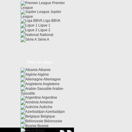
Premier
League
Jupiler
League
Liga BBVA
Ligue 1
Ligue 2
National
Série A
Tous les pays
Albanie
Algérie
Allemagne
Angleterre
Arabie-
Saoudite
Argentine
Arménie
Autriche
Azerbaïdjan
Belgique
Biélorussie
Bosnie
Brésil