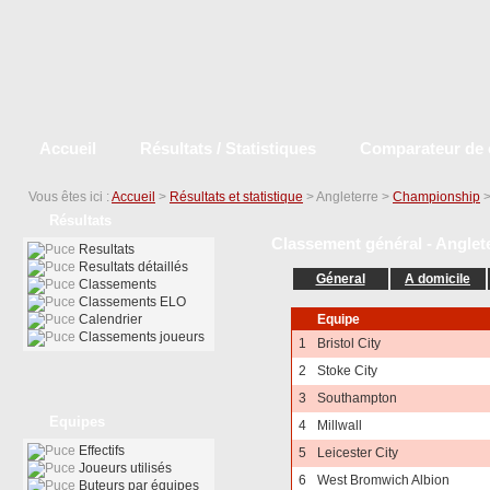
Accueil
Résultats / Statistiques
Comparateur de 
Vous êtes ici :
Accueil
>
Résultats et statistique
> Angleterre >
Championship
Résultats
Classement général - Anglet
Resultats
Resultats détaillés
Géneral
A domicile
Classements
Classements ELO
Calendrier
Equipe
Classements joueurs
1
Bristol City
2
Stoke City
3
Southampton
Equipes
4
Millwall
Effectifs
5
Leicester City
Joueurs utilisés
6
West Bromwich Albion
Buteurs par équipes