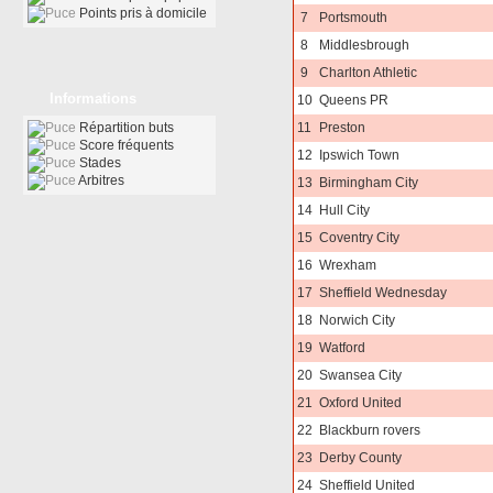
Points pris à domicile
7
Portsmouth
8
Middlesbrough
9
Charlton Athletic
Informations
10
Queens PR
Répartition buts
11
Preston
Score fréquents
12
Ipswich Town
Stades
Arbitres
13
Birmingham City
14
Hull City
15
Coventry City
16
Wrexham
17
Sheffield Wednesday
18
Norwich City
19
Watford
20
Swansea City
21
Oxford United
22
Blackburn rovers
23
Derby County
24
Sheffield United