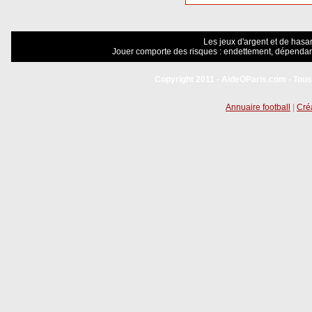
Les jeux d'argent et de hasar
Jouer comporte des risques : endettement, dépendanc
Copyright 2011 - AideOParis.com - Tous
Annuaire football
|
Créa