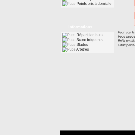
Points pris à domicile
Informations
Pour voir la
Répartition buts
Vous pouvez
Score fréquents
Enfin un cl
Stades
Championsh
Arbitres