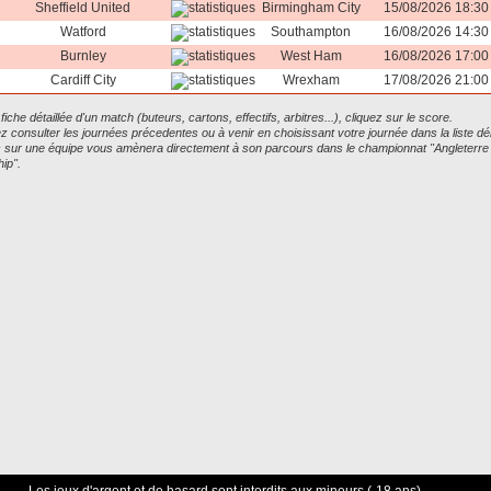
Sheffield United
Birmingham City
15/08/2026 18:30
Watford
Southampton
16/08/2026 14:30
Burnley
West Ham
16/08/2026 17:00
Cardiff City
Wrexham
17/08/2026 21:00
 fiche détaillée d'un match (buteurs, cartons, effectifs, arbitres...), cliquez sur le score.
 consulter les journées précedentes ou à venir en choisissant votre journée dans la liste dé
ic sur une équipe vous amènera directement à son parcours dans le championnat "Angleterre
ip".