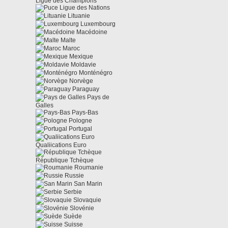
Ligue des Champions
Ligue des Nations
Lituanie
Luxembourg
Macédoine
Malte
Maroc
Mexique
Moldavie
Monténégro
Norvège
Paraguay
Pays de
Galles
Pays-Bas
Pologne
Portugal
Qualiications Euro
République Tchèque
Roumanie
Russie
San Marin
Serbie
Slovaquie
Slovénie
Suède
Suisse