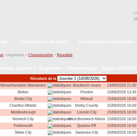
L
M
:
ques
Comparateur de cotes
Comparateur bookmakers
que
> Angleterre >
Championship
>
Resultats
sultats journée 1 - Angleterre : Championship - Saison 2026/202
Résultats de la
Wolverhampton Wanderers
Blackburn rovers
14/08/2026 21:00
Bolton
Preston
15/08/2026 13:30
Bristol City
Millwall
15/08/2026 16:00
Charlton Athletic
Derby County
15/08/2026 16:00
Middlesbrough
Lincoln City
15/08/2026 16:00
Norwich City
West Bromwich Albion
15/08/2026 16:00
Portsmouth
Queens PR
15/08/2026 16:00
Stoke City
Swansea City
15/08/2026 16:00