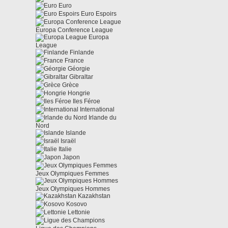
Euro
Euro Espoirs
Europa Conference League
Europa
League
Finlande
France
Géorgie
Gibraltar
Grèce
Hongrie
Iles Féroe
International
Irlande du
Nord
Islande
Israël
Italie
Japon
Jeux Olympiques Femmes
Jeux Olympiques Hommes
Kazakhstan
Kosovo
Lettonie