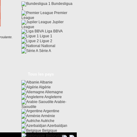
Bundesligua
1
Premier
League
Jupiler
League
Liga BBVA
Ligue 1
roulante.
Ligue 2
National
Série A
Tous les pays
Albanie
Algérie
Allemagne
Angleterre
Arabie-
Saoudite
Argentine
Arménie
Autriche
Azerbaïdjan
Belgique
Biélorussie