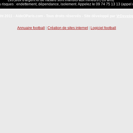
Les jeux d'argent et de hasard sont interdits aux mineurs (-18 ans)
 risques : endettement, dépendance, isolement. Appelez le 09 74 75 13 13 (appel 
ht 2011 - AideOParis.com - Tous droits réservés - Site développé par
VrDevelo
Annuaire football
|
Création de sites internet
|
Logiciel football