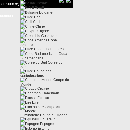
Bosnie
non surtaxé)
Brésil
Bulgarie
ppement
Can
Chili
Chine
Chypre
Colombie
Copa
America
Copa Libertadores
Copa
Sudamericana
Corée du
Sud
Coupe des
confédérations
Coupe du
Monde
Croatie
Danemark
Ecosse
Eire
Eliminatoire Coupe du Monde
Equateur
Espagne
Estonie