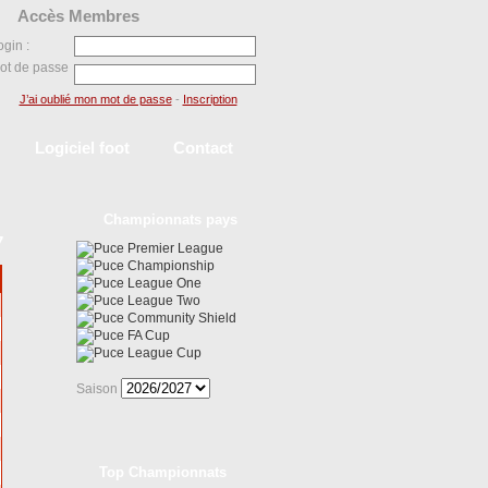
Accès Membres
ogin :
ot de passe
J’ai oublié mon mot de passe
-
Inscription
Logiciel foot
Contact
Championnats pays
7
Premier League
Championship
League One
League Two
Community Shield
FA Cup
League Cup
Saison
Top Championnats