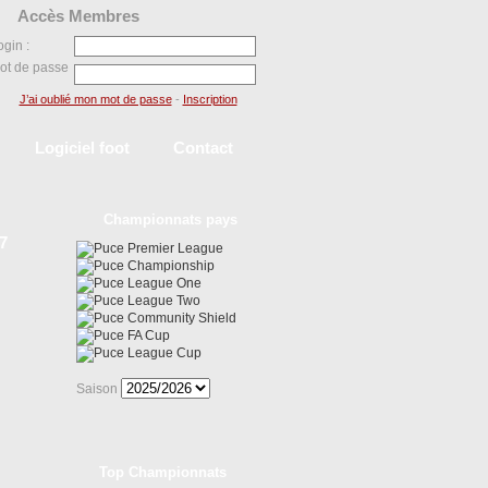
Accès Membres
ogin :
ot de passe
J’ai oublié mon mot de passe
-
Inscription
Logiciel foot
Contact
Championnats pays
7
Premier League
Championship
League One
League Two
Community Shield
FA Cup
League Cup
Saison
Top Championnats