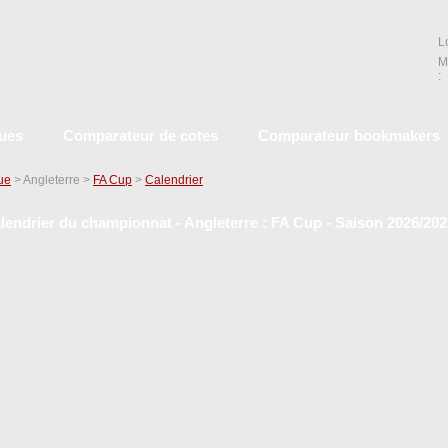
L
M
:
ques
Comparateur de cotes
Comparateur bookmakers
que
> Angleterre >
FA Cup
>
Calendrier
lendrier du championnat - Angleterre : FA Cup - Saison 2026/202