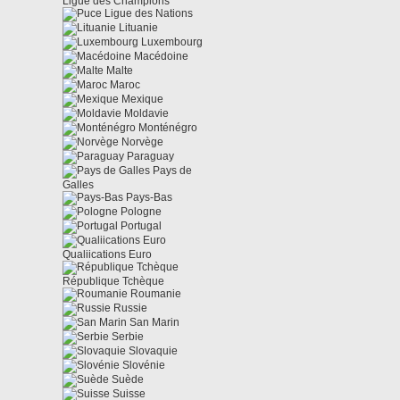
Ligue des Champions
Ligue des Nations
Lituanie
Luxembourg
Macédoine
Malte
Maroc
Mexique
Moldavie
Monténégro
Norvège
Paraguay
Pays de
Galles
Pays-Bas
Pologne
Portugal
Qualiications Euro
République Tchèque
Roumanie
Russie
San Marin
Serbie
Slovaquie
Slovénie
Suède
Suisse