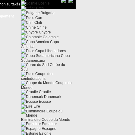
Bosnie
non surtaxé)
Brésil
Bulgarie
ppement
Can
Chili
Chine
Chypre
Colombie
Copa
America
Copa Libertadores
Copa
Sudamericana
Corée du
Sud
Coupe des
confédérations
Coupe du
Monde
Croatie
Danemark
Ecosse
Eire
Eliminatoire Coupe du Monde
Equateur
Espagne
Estonie