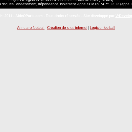
Les jeux d'argent et de hasard sont interdits aux mineurs (-18 ans)
 risques : endettement, dépendance, isolement. Appelez le 09 74 75 13 13 (appel 
ht 2011 - AideOParis.com - Tous droits réservés - Site développé par
VrDevelo
Annuaire football
|
Création de sites internet
|
Logiciel football