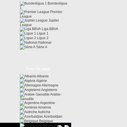
Bundesligua
1
Premier
League
Jupiler
League
Liga BBVA
Ligue 1
Ligue 2
National
Série A
Tous les pays
Albanie
Algérie
Allemagne
Angleterre
Arabie-
Saoudite
Argentine
Arménie
Autriche
Azerbaïdjan
Belgique
Biélorussie