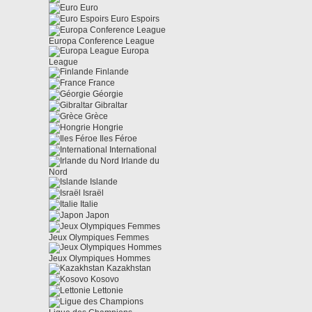
Euro
Euro Espoirs
Europa Conference League
Europa
League
Finlande
France
Géorgie
Gibraltar
Grèce
Hongrie
Iles Féroe
International
Irlande du
Nord
Islande
Israël
Italie
Japon
Jeux Olympiques Femmes
Jeux Olympiques Hommes
Kazakhstan
Kosovo
Lettonie