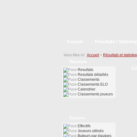
Accueil
Résultats / Statisti
Vous êtes ici :
Accueil
>
Résultats et statisti
Résultats
Ca
Resultats
Resultats détaillés
Classements
Classements ELO
Calendrier
Classements joueurs
Equipes
Effectifs
Joueurs utilisés
Buteurs par équipes