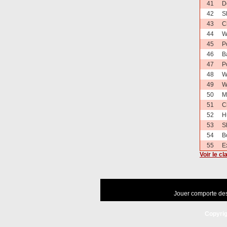
41
D
42
S
43
C
44
W
45
P
46
B
47
P
48
W
49
W
50
M
51
C
52
H
53
S
54
B
55
E
Voir le c
Jouer comporte des
Copyrig