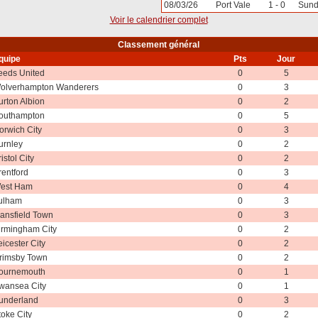
08/03/26
Port Vale
1 - 0
Sund
Voir le calendrier complet
Classement général
quipe
Pts
Jour
eeds United
0
5
olverhampton Wanderers
0
3
urton Albion
0
2
outhampton
0
5
orwich City
0
3
urnley
0
2
istol City
0
2
rentford
0
3
est Ham
0
4
ulham
0
3
ansfield Town
0
3
irmingham City
0
2
eicester City
0
2
rimsby Town
0
2
ournemouth
0
1
wansea City
0
1
underland
0
3
toke City
0
2