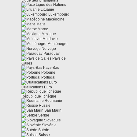
Ligue des Champions
Ligue des Nations
Lituanie
Luxembourg
Macédoine
Malte
Maroc
Mexique
Moldavie
Monténégro
Norvège
Paraguay
Pays de
Galles
Pays-Bas
Pologne
Portugal
Qualiications Euro
République Tchèque
Roumanie
Russie
San Marin
Serbie
Slovaquie
Slovénie
Suède
Suisse