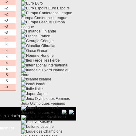
-2
Euro
-2
Euro Espoirs
-2
Europa Conference League
-3
Europa
-3
League
Finlande
-3
France
-4
Géorgie
-4
Gibraltar
-4
Grèce
Hongrie
-4
Iles Féroe
-4
International
-4
Irlande du
-5
Nord
Islande
-5
Israël
-9
Italie
Japon
Jeux Olympiques Femmes
Jeux Olympiques Hommes
non surtaxé)
Kazakhstan
Kosovo
Lettonie
ppement