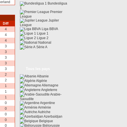
erland
Bundesligua
1
Premier
League
Jupiler
Diff
League
Liga BBVA
4
Ligue 1
4
Ligue 2
4
National
3
Série A
3
3
3
Tous les pays
3
2
Albanie
2
Algérie
Allemagne
1
Angleterre
1
Arabie-
1
Saoudite
0
Argentine
Arménie
0
Autriche
0
Azerbaïdjan
0
Belgique
0
Biélorussie