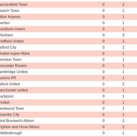
acclesfield Town
0
2
pswich Town
0
2
ilton Keynes
0
1
verton
0
1
lackburn rovers
0
1
rexham
0
3
heffield United
0
1
alford City
0
2
eston-super-Mare
0
1
windon Town
0
1
oncaster Rovers
0
1
ambridge United
0
1
ueens PR
0
1
xford United
0
2
anchester united
0
1
lackpool
0
1
reston
0
1
leetwood Town
0
1
oventry City
0
1
est Bromwich Albion
0
2
righton and Hove Albion
0
2
iddlesbrough
0
1