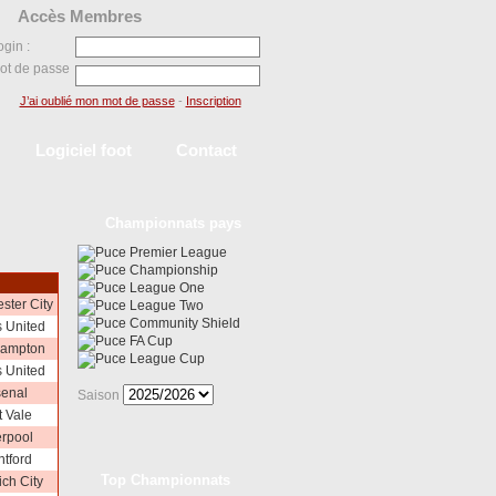
Accès Membres
ogin :
ot de passe
J’ai oublié mon mot de passe
-
Inscription
Logiciel foot
Contact
Championnats pays
Premier League
Championship
League One
ster City
League Two
Community Shield
 United
FA Cup
hampton
League Cup
 United
senal
Saison
t Vale
erpool
ntford
Top Championnats
ch City