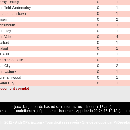
erby County
0
1
heffield Wednesday
0
1
heltenham Town
0
1
igan
0
2
ortsmouth
0
1
arnsley
0
1
ort Vale
0
4
atford
0
1
alsall
0
1
illwall
0
1
harlton Athletic
0
1
ull City
0
2
hrewsbury
0
1
oreham wood
0
1
xeter City
0
1
lassement complet
Les jeux d'argent et de hasard sont interdits aux mineurs (-18 ans)
 risques : endettement, dépendance, isolement. Appelez le 09 74 75 13 13 (appel 
ht 2011 - AideOParis.com - Tous droits réservés - Site développé par
VrDevelo