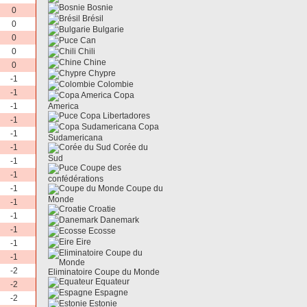
Bosnie
0
Brésil
0
Bulgarie
0
Can
0
Chili
Chine
0
Chypre
-1
Colombie
-1
Copa
-1
America
Copa Libertadores
-1
Copa
-1
Sudamericana
-1
Corée du
Sud
-1
Coupe des
-1
confédérations
-1
Coupe du
Monde
-1
Croatie
-1
Danemark
-1
Ecosse
Eire
-1
-1
-2
Eliminatoire Coupe du Monde
Equateur
-2
Espagne
-2
Estonie