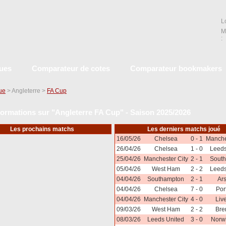
L
M
:
ques
Comparateur de cotes
Comparateur bookmakers
que
> Angleterre >
FA Cup
formations sur "Angleterre FA Cup" - Saison 2025/2026
Les prochains matchs
Les derniers matchs joué
16/05/26
Chelsea
0 - 1
Manche
26/04/26
Chelsea
1 - 0
Leeds
25/04/26
Manchester City
2 - 1
Sout
05/04/26
West Ham
2 - 2
Leeds
04/04/26
Southampton
2 - 1
Ar
04/04/26
Chelsea
7 - 0
Por
04/04/26
Manchester City
4 - 0
Liv
09/03/26
West Ham
2 - 2
Bre
08/03/26
Leeds United
3 - 0
Norwi