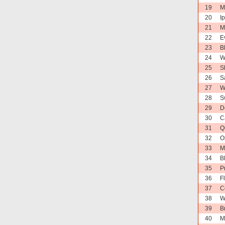
19
M
20
I
21
M
22
E
23
B
24
W
25
S
26
S
27
W
28
S
29
D
30
C
31
Q
32
O
33
M
34
B
35
P
36
F
37
C
38
W
39
B
40
M