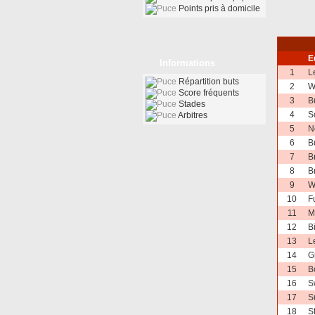
Points pris à domicile
E
Informations
1
L
Répartition buts
2
W
Score fréquents
3
B
Stades
4
S
Arbitres
5
N
6
B
7
Br
8
B
9
W
10
F
11
M
12
B
13
L
14
G
15
B
16
S
17
S
18
S