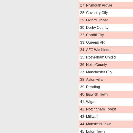
27
Plymouth Argyle
28
Coventry City
29
Oxford United
30
Derby County
32
Cardiff City
33
Queens PR
34
AFC Wimbledon
35
Rotherham United
36
Notts County
37
Manchester City
38
Aston villa
39
Reading
40
Ipswich Town
41
Wigan
42
Nottingham Forest
43
Millwall
44
Mansfield Town
45
Luton Town