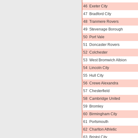
46
Exeter City
47
Bradford City
48
Tranmere Rovers
49
Stevenage Borough
50
Port Vale
51
Doncaster Rovers
52
Colchester
53
West Bromwich Albion
54
Lincoln City
55
Hull City
56
Crewe Alexandra
57
Chesterfield
58
Cambridge United
59
Bromley
60
Birmingham City
61
Portsmouth
62
Charlton Athletic
63
Bristol City