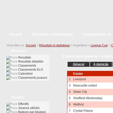
Accueil
Résultats / Statistiques
Comparateur de 
Vous êtes ici :
Accueil
>
Résultats et statistique
> Angleterre >
League Cup
>
C
Résultats
Classement général - Anglet
Resultats
Resultats détaillés
Géneral
A domicile
Classements
Classements ELO
Calendrier
Equipe
Classements joueurs
2
Liverpool
3
Newcastle united
4
Stoke City
Equipes
5
Sheffield Wednesday
Effectifs
6
Watford
Joueurs utilisés
7
Crystal Palace
Buteurs par équipes