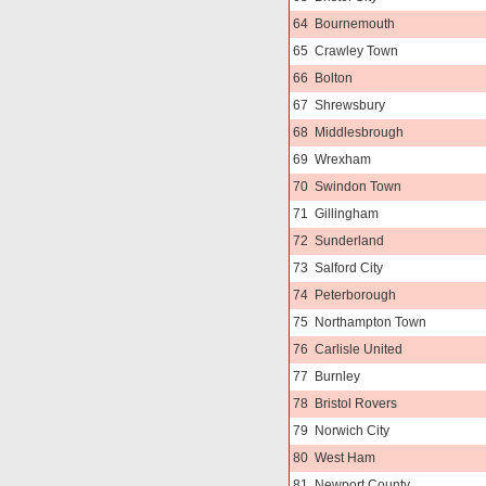
64
Bournemouth
65
Crawley Town
66
Bolton
67
Shrewsbury
68
Middlesbrough
69
Wrexham
70
Swindon Town
71
Gillingham
72
Sunderland
73
Salford City
74
Peterborough
75
Northampton Town
76
Carlisle United
77
Burnley
78
Bristol Rovers
79
Norwich City
80
West Ham
81
Newport County