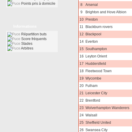
Points pris à domicile
8
Arsenal
9
Brighton and Hove Albion
10
Preston
Informations
11
Blackburn rovers
Répartition buts
12
Blackpool
Score fréquents
14
Everton
Stades
Arbitres
15
Southampton
16
Leyton Orient
17
Huddersfield
18
Fleetwood Town
19
Wycombe
20
Fulham
21
Leicester City
22
Brentford
23
Wolverhampton Wanderers
24
Walsall
25
Sheffield United
26
Swansea City