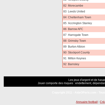
82
Morecambe
83
Leeds United
84
Cheltenham Town
85
Accrington Stanley
86
Barrow AFC
87
Harrogate Town
88
Grimsby Town
89
Burton Albion
90
Stockport County
91
Milton Keynes
92
Barnsley
Les jeux d'argent et de hasar
Jouer comporte des risques : endettement, dépendanc
Copyright 2011 - AideOParis.com - Tous
Annuaire football
|
Créa