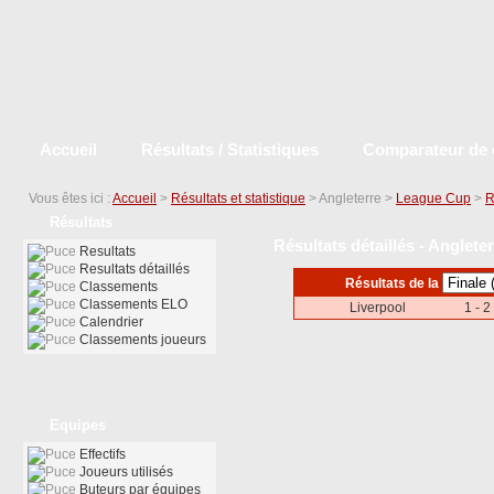
Accueil
Résultats / Statistiques
Comparateur de 
Vous êtes ici :
Accueil
>
Résultats et statistique
> Angleterre >
League Cup
>
R
Résultats
Résultats détaillés - Anglet
Resultats
Resultats détaillés
Résultats de la
Classements
Classements ELO
Liverpool
1 - 2
Calendrier
Classements joueurs
Equipes
Effectifs
Joueurs utilisés
Buteurs par équipes