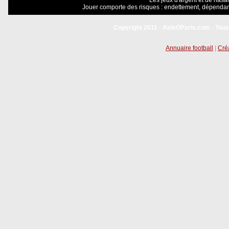
Les jeux d'argent et de hasar
Jouer comporte des risques : endettement, dépendanc
Copyright 2011 - AideOParis.com - Tous
Annuaire football
|
Créa