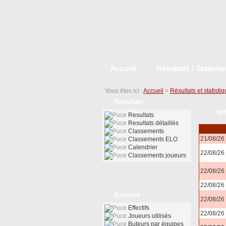
Accueil
Résultats / Statisti
Vous êtes ici :
Accueil
>
Résultats et statisti
Résultats
In
Resultats
Resultats détaillés
Classements
21/08/26
Classements ELO
Calendrier
22/08/26
Classements joueurs
22/08/26
22/08/26
Equipes
22/08/26
Effectifs
22/08/26
Joueurs utilisés
Buteurs par équipes