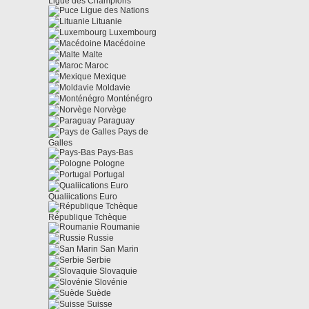
Ligue des Champions
Ligue des Nations
Lituanie
Luxembourg
Macédoine
Malte
Maroc
Mexique
Moldavie
Monténégro
Norvège
Paraguay
Pays de
Galles
Pays-Bas
Pologne
Portugal
Qualiications Euro
République Tchèque
Roumanie
Russie
San Marin
Serbie
Slovaquie
Slovénie
Suède
Suisse