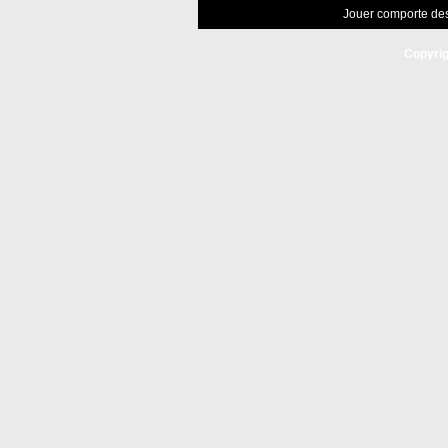
Jouer comporte des
Copyrig