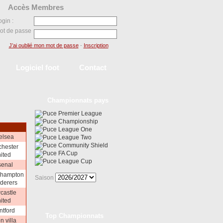
Accès Membres
ogin :
ot de passe
J’ai oublié mon mot de passe
-
Inscription
Logiciel foot
Contact
Championnats pays
Premier League
Championship
League One
elsea
League Two
Community Shield
hester
FA Cup
ited
League Cup
senal
rhampton
Saison
derers
castle
ited
ntford
Top Championnats
n villa