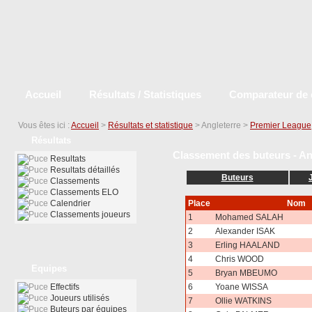
Accueil
Résultats / Statistiques
Comparateur de 
Vous êtes ici :
Accueil
>
Résultats et statistique
> Angleterre >
Premier League
Résultats
Classement des buteurs - An
Resultats
Resultats détaillés
Buteurs
Classements
Classements ELO
Calendrier
Place
Nom
Classements joueurs
1
Mohamed SALAH
2
Alexander ISAK
3
Erling HAALAND
4
Chris WOOD
Equipes
5
Bryan MBEUMO
Effectifs
6
Yoane WISSA
Joueurs utilisés
7
Ollie WATKINS
Buteurs par équipes