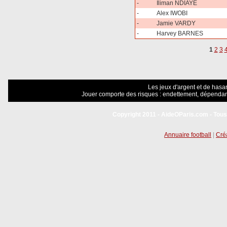
-
Iliman NDIAYE
-
Alex IWOBI
-
Jamie VARDY
-
Harvey BARNES
1
2
3
Les jeux d'argent et de hasar
Jouer comporte des risques : endettement, dépendanc
Copyright 2011 - AideOParis.com - Tous
Annuaire football
|
Créa