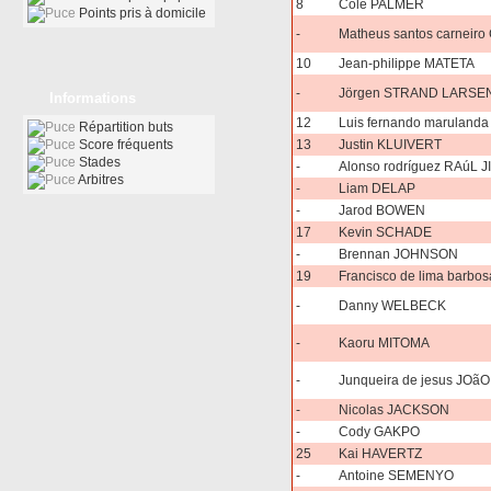
8
Cole PALMER
Points pris à domicile
-
Matheus santos carneir
10
Jean-philippe MATETA
-
Jörgen STRAND LARSE
Informations
12
Luis fernando marulanda
Répartition buts
Score fréquents
13
Justin KLUIVERT
Stades
-
Alonso rodríguez RAúL 
Arbitres
-
Liam DELAP
-
Jarod BOWEN
17
Kevin SCHADE
-
Brennan JOHNSON
19
Francisco de lima barb
-
Danny WELBECK
-
Kaoru MITOMA
-
Junqueira de jesus JO
-
Nicolas JACKSON
-
Cody GAKPO
25
Kai HAVERTZ
-
Antoine SEMENYO