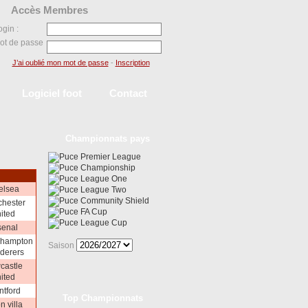
Accès Membres
ogin :
ot de passe
J’ai oublié mon mot de passe
-
Inscription
Logiciel foot
Contact
Championnats pays
Premier League
Championship
League One
elsea
League Two
Community Shield
hester
FA Cup
ited
League Cup
senal
rhampton
Saison
derers
castle
ited
ntford
Top Championnats
n villa