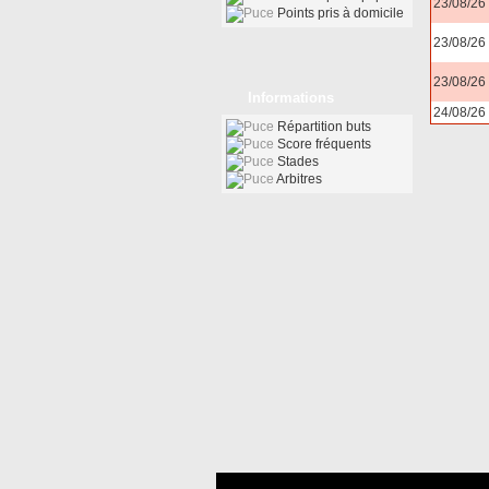
23/08/26
Points pris à domicile
23/08/26
23/08/26
Informations
24/08/26
Répartition buts
Score fréquents
Stades
Arbitres