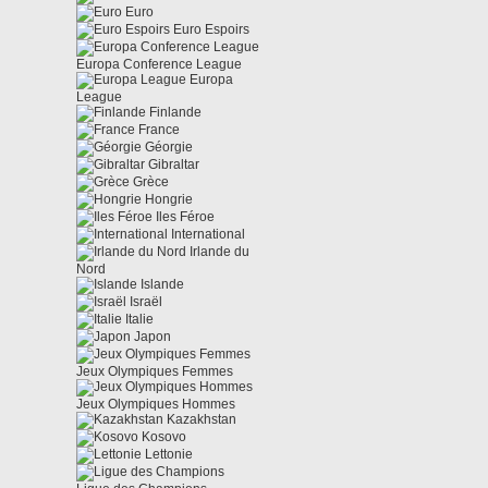
Euro
Euro Espoirs
Europa Conference League
Europa
League
Finlande
France
Géorgie
Gibraltar
Grèce
Hongrie
Iles Féroe
International
Irlande du
Nord
Islande
Israël
Italie
Japon
Jeux Olympiques Femmes
Jeux Olympiques Hommes
Kazakhstan
Kosovo
Lettonie