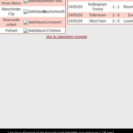
Aston villa
Hove Albion
Nottingham
24/05/26
1 - 1
Bour
Manchester
Forest
Bournemouth
City
24/05/26
Tottenham
1 - 0
Ev
Newcastle
24/05/26
West Ham
3 - 0
Leeds
Liverpool
united
Fulham
Chelsea
Voir le calendrier complet