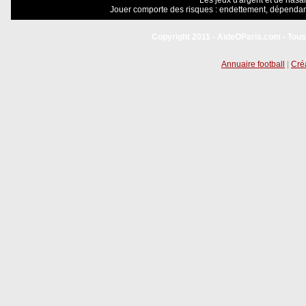
Les jeux d'argent et de hasar
Jouer comporte des risques : endettement, dépendanc
Copyright 2011 - AideOParis.com - Tous
Annuaire football
|
Créa