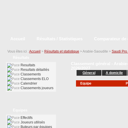
Accueil
Résultats / Statistiques
Comparateur de 
Vous êtes ici :
Accueil
>
Résultats et statistique
> Arabie-Saoudite >
Saudi Pro
Résultats
Classement général - Arabie
Resultats
2026/2027
Resultats détaillés
Géneral
A domicile
Classements
Classements ELO
Calendrier
Equipe
P
Classements joueurs
Equipes
Effectifs
Joueurs utilisés
Buteurs par équipes