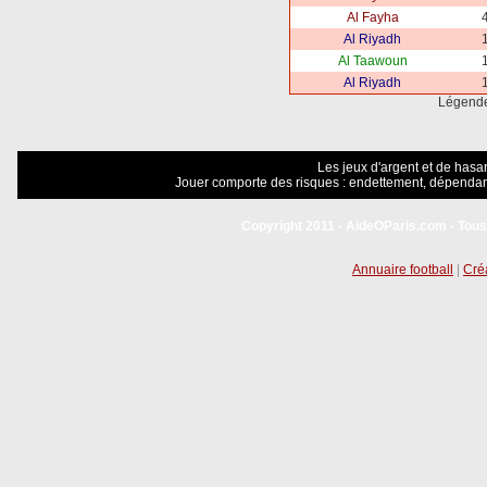
Al Fayha
4
Al Riyadh
1
Al Taawoun
1
Al Riyadh
1
Légend
Les jeux d'argent et de hasar
Jouer comporte des risques : endettement, dépendanc
Copyright 2011 - AideOParis.com - Tous
Annuaire football
|
Créa