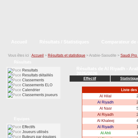
Accueil
Résultats / Statistiques
Comparateur de 
Vous êtes ici :
Accueil
>
Résultats et statistique
> Arabie-Saoudite >
Saudi Pro
Résultats
Résultats de Al Riyadh - Ara
Resultats
2025/2026
Resultats détaillés
Effectif
Statistiqu
Classements
Classements ELO
Calendrier
Liste des
Classements joueurs
Al Hilal
2
Al Riyadh
2
Al Nasr
5
Al Riyadh
2
Equipes
Al Khaleej
4
Effectifs
Al Riyadh
1
Joueurs utilisés
Al Ahli
1
Buteurs par équipes