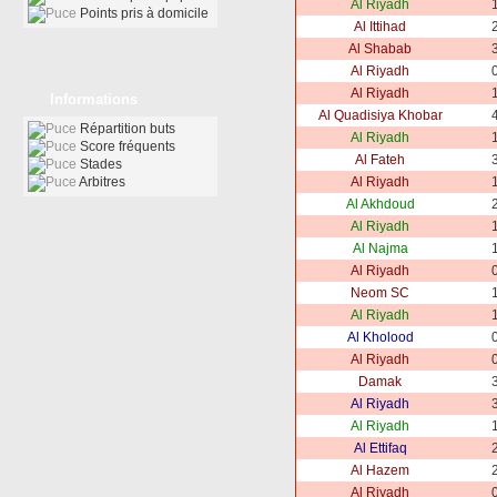
Al Riyadh
1
Points pris à domicile
Al Ittihad
2
Al Shabab
3
Al Riyadh
0
Al Riyadh
1
Informations
Al Quadisiya Khobar
4
Répartition buts
Al Riyadh
1
Score fréquents
Al Fateh
3
Stades
Arbitres
Al Riyadh
1
Al Akhdoud
2
Al Riyadh
1
Al Najma
1
Al Riyadh
0
Neom SC
1
Al Riyadh
1
Al Kholood
0
Al Riyadh
0
Damak
3
Al Riyadh
3
Al Riyadh
1
Al Ettifaq
2
Al Hazem
2
Al Riyadh
0