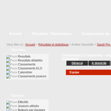
Accueil
Résultats / Statistiques
Comparateur de 
Vous êtes ici :
Accueil
>
Résultats et statistique
> Arabie-Saoudite >
Saudi Pro
Résultats
Classement à l'exterieur - A
Resultats
2025/2026
Resultats détaillés
Géneral
A domicile
Classements
Classements ELO
Calendrier
Equipe
Classements joueurs
Equipes
Effectifs
Joueurs utilisés
Buteurs par équipes