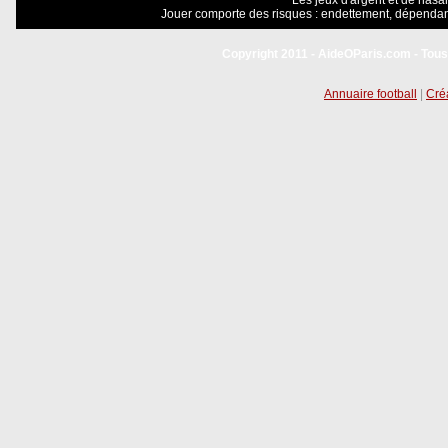
Les jeux d'argent et de hasar
Jouer comporte des risques : endettement, dépendanc
Copyright 2011 - AideOParis.com - Tous
Annuaire football
|
Créa