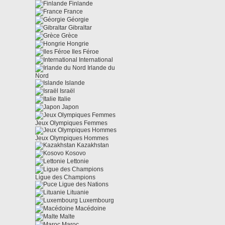
Finlande
France
Géorgie
Gibraltar
Grèce
Hongrie
Iles Féroe
International
Irlande du
Nord
Islande
Israël
Italie
Japon
Jeux Olympiques Femmes
Jeux Olympiques Hommes
Kazakhstan
Kosovo
Lettonie
Ligue des Champions
Ligue des Nations
Lituanie
Luxembourg
Macédoine
Malte
Maroc