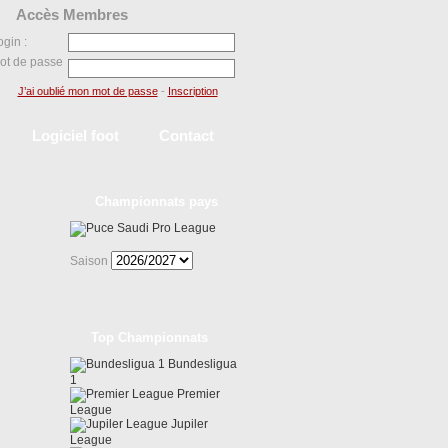
Accès Membres
ogin :
ot de passe
J’ai oublié mon mot de passe
-
Inscription
Logiciel foot
Contact
Championnats pays
Saudi Pro League
Saison
Top Championnats
Bundesligua
1
Premier
League
Jupiler
League