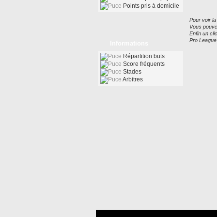
Points pris à domicile
Pour voir la
Vous pouvez
Enfin un cl
Pro League
Informations
Répartition buts
Score fréquents
Stades
Arbitres