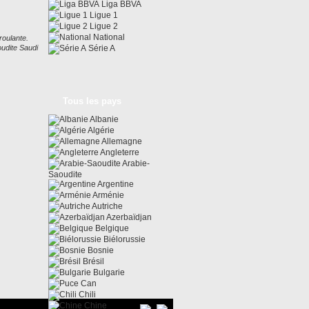
Liga BBVA
Ligue 1
Ligue 2
National
roulante.
udite Saudi
Série A
Tous les pays
Albanie
Algérie
Allemagne
Angleterre
Arabie-
Saoudite
Argentine
Arménie
Autriche
Azerbaïdjan
Belgique
Biélorussie
Bosnie
Brésil
Bulgarie
Can
Chili
Chine