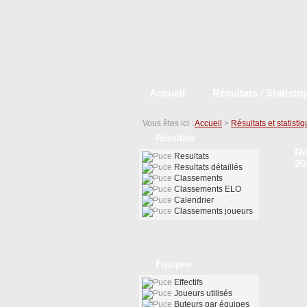
Accueil
Résultats / Statisti
Vous êtes ici :
Accueil
>
Résultats et statisti
Résultats
Ré
Resultats
20
Resultats détaillés
Classements
Classements ELO
Calendrier
Classements joueurs
Equipes
Effectifs
Joueurs utilisés
Buteurs par équipes