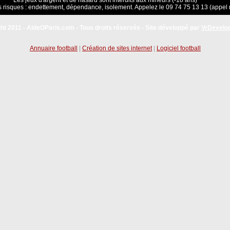
Les jeux d'argent et de hasard sont interdits aux mineurs (-18 ans)
 risques : endettement, dépendance, isolement. Appelez le 09 74 75 13 13 (appel 
ht 2011 - AideOParis.com - Tous droits réservés - Site développé par
VrDevelo
Annuaire football
|
Création de sites internet
|
Logiciel football