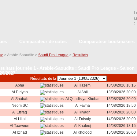
L
M
:
ques
Comparateur de cotes
Comparateur bookmakers
que
> Arabie-Saoudite >
Saudi Pro League
>
Resultats
sultats journée 1 - Arabie-Saoudite : Saudi Pro League - Saison
26/2027
Résultats de la
Abha
Al Hazem
13/08/2026 18:15
Al Diriyah
Al Ahli
13/08/2026 20:00
Al Shabab
Al Quadisiya Khobar
13/08/2026 20:00
Neom SC
Al Fayha
14/08/2026 18:50
Al Ettifaq
Al Riyadh
14/08/2026 20:00
Al Hilal
Al-Faisaly
14/08/2026 20:00
Al Taawoun
Al Khaleej
15/08/2026 18:15
Al Ittihad
Al Kholood
15/08/2026 20:00