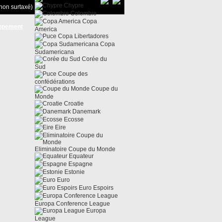
Chypre
non surtaxé)
Colombie
Copa
ppement
America
Copa Libertadores
Copa
Sudamericana
Corée du
Sud
Coupe des
confédérations
Coupe du
Monde
Croatie
Danemark
Ecosse
Eire
Eliminatoire Coupe du Monde
Equateur
Espagne
Estonie
Euro
Euro Espoirs
Europa Conference League
Europa
League