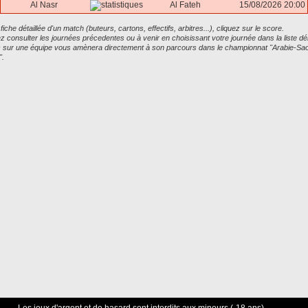
Al Nasr
Al Fateh
15/08/2026 20:00
 fiche détaillée d'un match (buteurs, cartons, effectifs, arbitres...), cliquez sur le score.
 consulter les journées précedentes ou à venir en choisissant votre journée dans la liste dé
ic sur une équipe vous amènera directement à son parcours dans le championnat "Arabie-Sao
".