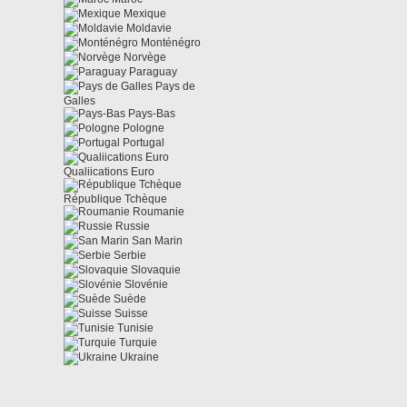
Mexique
Moldavie
Monténégro
Norvège
Paraguay
Pays de
Galles
Pays-Bas
Pologne
Portugal
Qualiications Euro
République Tchèque
Roumanie
Russie
San Marin
Serbie
Slovaquie
Slovénie
Suède
Suisse
Tunisie
Turquie
Ukraine