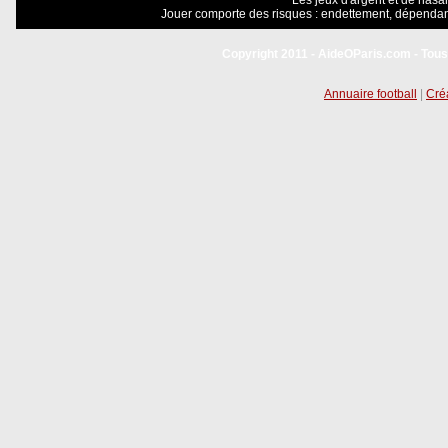
Les jeux d'argent et de hasar
Jouer comporte des risques : endettement, dépendanc
Copyright 2011 - AideOParis.com - Tous
Annuaire football
|
Créa