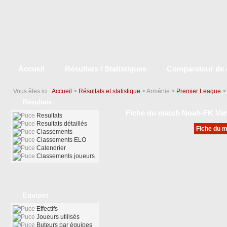
Accueil
Résultats / Statistiques
Comparateur de 
Vous êtes ici :
Accueil
>
Résultats et statistique
> Arménie >
Premier League
Résultats
Fiche du match Noah-FK Va
Resultats
Resultats détaillés
Fiche du m
Classements
Classements ELO
Calendrier
Classements joueurs
Equipes
Effectifs
Joueurs utilisés
Buteurs par équipes