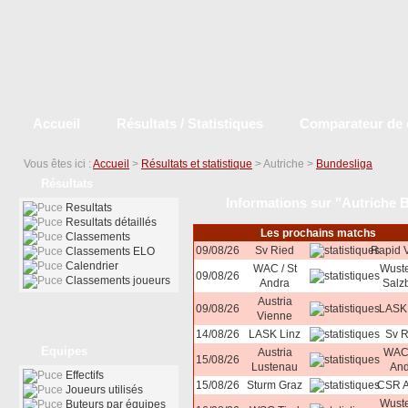
Accueil
Résultats / Statistiques
Comparateur de 
Vous êtes ici :
Accueil
>
Résultats et statistique
> Autriche >
Bundesliga
Résultats
Informations sur "Autriche 
Resultats
Resultats détaillés
Les prochains matchs
Classements
09/08/26
Sv Ried
Rapid 
Classements ELO
Calendrier
WAC / St
Wuste
09/08/26
Classements joueurs
Andra
Salz
Austria
09/08/26
LASK 
Vienne
14/08/26
LASK Linz
Sv R
Equipes
Austria
WAC 
15/08/26
Lustenau
And
Effectifs
15/08/26
Sturm Graz
CSR A
Joueurs utilisés
Wuste
Buteurs par équipes