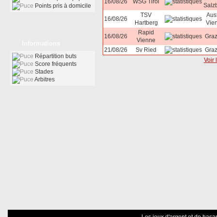
16/08/26
WSG Tirol
Salz
Points pris à domicile
TSV
Aust
16/08/26
Hartberg
Vie
Rapid
16/08/26
Graz
Vienne
Informations
21/08/26
Sv Ried
Graz
Répartition buts
Voir 
Score fréquents
Stades
Arbitres