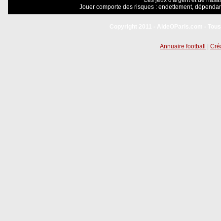
Les jeux d'argent et de hasar
Jouer comporte des risques : endettement, dépendanc
Copyright 2011 - AideOParis.com - Tous
Annuaire football
|
Créa