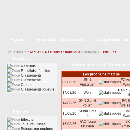
Accueil
Résultats / Statistiques
Comparateur de 
Vous êtes ici :
Accueil
>
Résultats et statistique
> Autriche >
Erste Liga
Résultats
Informations sur "Autriche E
Resultats
Resultats détaillés
Les prochains matchs
Classements
SKU
FC Ad
Classements ELO
09/08/26
Amstetten
Wac
Calendrier
Classements joueurs
Rapid 
14/08/26
Wels
II
SKN Sankt
FC B
14/08/26
Pölten
Weiss
Sturm Graz
FC Ad
Equipes
15/08/26
II
Wac
Effectifs
FAC Team
S
15/08/26
Joueurs utilisés
für Wien
Amste
Buteurs par équipes