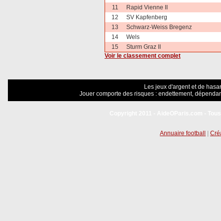
11
Rapid Vienne II
12
SV Kapfenberg
13
Schwarz-Weiss Bregenz
14
Wels
15
Sturm Graz II
Voir le classement complet
Les jeux d'argent et de hasar
Jouer comporte des risques : endettement, dépendanc
Copyright 2011 - AideOParis.com - Tous
Annuaire football
|
Créa