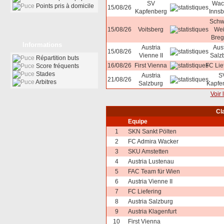
SV
Wac
Points pris à domicile
15/08/26
Kapfenberg
Innsb
Schw
15/08/26
Voitsberg
Wei
Breg
Informations
Austria
Aust
15/08/26
Vienne II
Salz
Répartition buts
16/08/26
First Vienna
FC Lie
Score fréquents
Stades
Austria
S
21/08/26
Arbitres
Salzburg
Kapfe
Voir 
Cl
Equipe
1
SKN Sankt Pölten
2
FC Admira Wacker
3
SKU Amstetten
4
Austria Lustenau
5
FAC Team für Wien
6
Austria Vienne II
7
FC Liefering
8
Austria Salzburg
9
Austria Klagenfurt
10
First Vienna