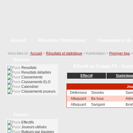
Accueil
Résultats / Statistiques
Comparateur de 
Vous êtes ici :
Accueil
>
Résultats et statistique
> Azerbaïdjan >
Premyer liqa
Résultats
Effectif de Gabala FK - Azer
Resultats
Resultats détaillés
Effectif
Statistiqu
Classements
Classements ELO
Calendrier
Jou
Classements joueurs
Défenseur
Sissoko
Sam
Attaquant
Ba loua
Adri
Attaquant
Sangaré
Ibra
Equipes
Effectifs
Joueurs utilisés
Buteurs par équipes