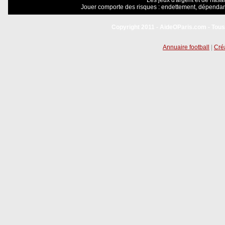
Les jeux d'argent et de hasar
Jouer comporte des risques : endettement, dépendanc
Copyright 2011 - AideOParis.com - Tous
Annuaire football
|
Créa