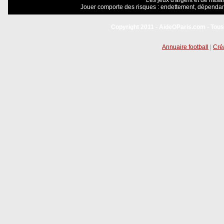
Les jeux d'argent et de hasar
Jouer comporte des risques : endettement, dépendanc
Copyright 2011 - AideOParis.com - Tous
Annuaire football
|
Créa