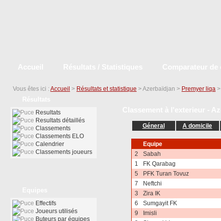
Accueil
Résultats / Statistiques
Comparateur de 
Vous êtes ici :
Accueil
>
Résultats et statistique
> Azerbaïdjan >
Premyer liqa
Résultats
Classement à l'exterieur - A
Resultats
Resultats détaillés
Géneral
A domicile
Classements
Classements ELO
Calendrier
Equipe
Classements joueurs
2
Sabah
1
FK Qarabag
5
PFK Turan Tovuz
7
Neftchi
Equipes
3
Zira IK
Effectifs
6
Sumgayit FK
Joueurs utilisés
9
Imisli
Buteurs par équipes