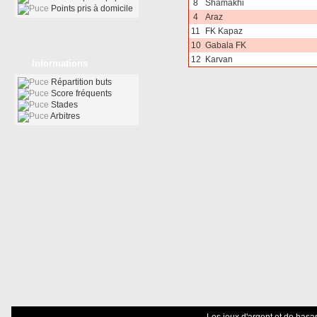
8
Shamakhi
Points pris à domicile
4
Araz
11
FK Kapaz
10
Gabala FK
12
Karvan
Informations
Répartition buts
Score fréquents
Stades
Arbitres