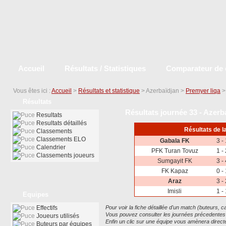
Accueil
Résultats / Statistiques
Comparateur de 
Vous êtes ici :
Accueil
>
Résultats et statistique
> Azerbaïdjan >
Premyer liqa
Résultats
Résultats journée 33 - Azerb
Resultats
Resultats détaillés
Résultats de l
Classements
Classements ELO
Gabala FK
3 - 
Calendrier
PFK Turan Tovuz
1 - 
Classements joueurs
Sumgayit FK
3 - 
FK Kapaz
0 - 
Araz
3 - 
Imisli
1 - 
Equipes
Effectifs
Pour voir la fiche détaillée d'un match (buteurs, car
Vous pouvez consulter les journées précedentes ou
Joueurs utilisés
Enfin un clic sur une équipe vous amènera dire
Buteurs par équipes