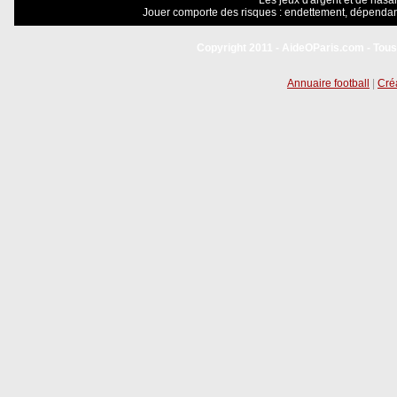
Les jeux d'argent et de hasar
Jouer comporte des risques : endettement, dépendanc
Copyright 2011 - AideOParis.com - Tous
Annuaire football
|
Créa