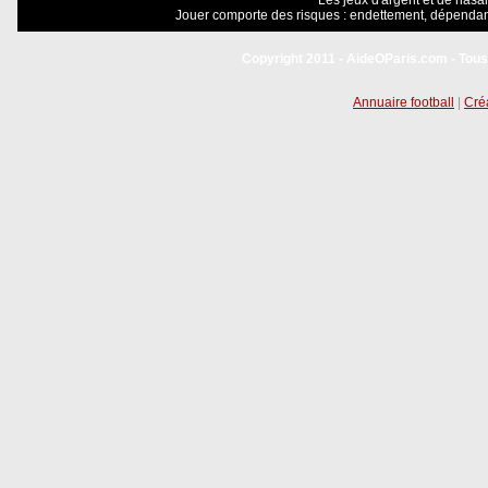
Les jeux d'argent et de hasar
Jouer comporte des risques : endettement, dépendanc
Copyright 2011 - AideOParis.com - Tous
Annuaire football
|
Créa