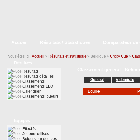
Accueil
Résultats / Statistiques
Comparateur de 
Vous êtes ici :
Accueil
>
Résultats et statistique
> Belgique >
Croky Cup
>
Clas
Résultats
Classement général - Belgiq
Resultats
Resultats détaillés
Géneral
A domicile
Classements
Classements ELO
Calendrier
Equipe
P
Classements joueurs
Equipes
Effectifs
Joueurs utilisés
Buteurs par équipes