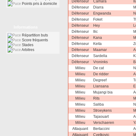
Défenseur
Camara
I
Points pris à domicile
Défenseur
Diarra
M
Défenseur
Engwanda
N
Défenseur
Foket
T
Défenseur
Hey
L
Informations
Défenseur
Ilic
M
Répartition buts
Défenseur
Kana
M
Score fréquents
Défenseur
Keita
Z
Stades
Arbitres
Défenseur
Maamar
A
Défenseur
Sardella
K
Défenseur
Vroninks
B
Milieu
De cat
N
Milieu
De ridder
A
Milieu
Degreef
T
Milieu
Llansana
E
Milieu
Mujangi bia
A
Milieu
Rits
M
Milieu
Saliba
N
Milieu
Stroeykens
M
Milieu
Tajaouart
A
Milieu
Verschaeren
Y
Attaquant
Bertaccini
A
Attaquant
Cvetkovic
M