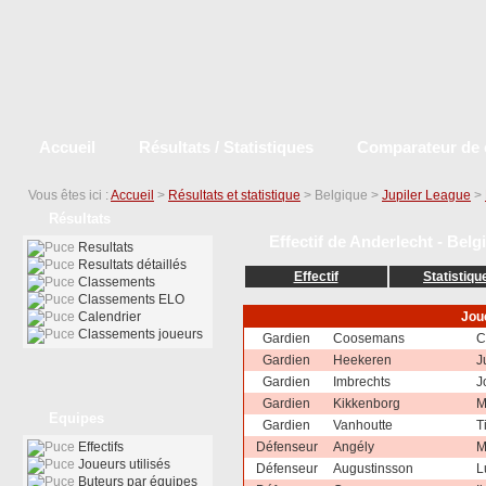
Accueil
Résultats / Statistiques
Comparateur de 
Vous êtes ici :
Accueil
>
Résultats et statistique
> Belgique >
Jupiler League
>
Résultats
Effectif de Anderlecht - Belg
Resultats
Resultats détaillés
Effectif
Statistiqu
Classements
Classements ELO
Calendrier
Jou
Classements joueurs
Gardien
Coosemans
C
Gardien
Heekeren
J
Gardien
Imbrechts
J
Gardien
Kikkenborg
M
Equipes
Gardien
Vanhoutte
T
Effectifs
Défenseur
Angély
M
Joueurs utilisés
Défenseur
Augustinsson
L
Buteurs par équipes