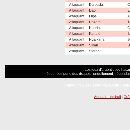
Attaquant
Da costa
C
Attaquant
Dao
E
Attaquant
Flips
A
Attaquant
Hazard
T
Attaquant
Huerta
C
Attaquant
Kanaté
I
Attaquant
Nga kana
J
Attaquant
Sikan
D
Attaquant
Sternal
E
Les jeux d'argent et de hasar
Jouer comporte des risques : endettement, dépendanc
Copyright 2011 - AideOParis.com - Tous
Annuaire football
|
Créa