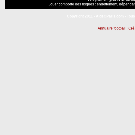
Les jeux d'argent et de hasar
Jouer comporte des risques : endettement, dépendanc
Copyright 2011 - AideOParis.com - Tous
Annuaire football
|
Créa