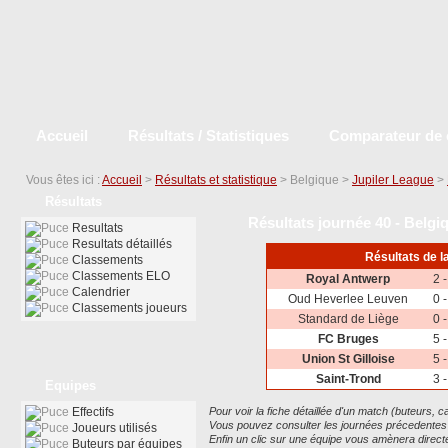
Accueil
Résultats / Statistiques
Comparateur de 
Vous êtes ici :
Accueil
>
Résultats et statistique
> Belgique >
Jupiler League
>
Résultats
Résultats journée 40 - Belgi
Resultats
Resultats détaillés
Résultats de l
Classements
Classements ELO
Royal Antwerp
2 -
Calendrier
Oud Heverlee Leuven
0 -
Classements joueurs
Standard de Liège
0 -
FC Bruges
5 -
Union St Gilloise
5 -
Saint-Trond
3 -
Equipes
Effectifs
Pour voir la fiche détaillée d'un match (buteurs, car
Vous pouvez consulter les journées précedentes ou
Joueurs utilisés
Enfin un clic sur une équipe vous amènera direc
Buteurs par équipes