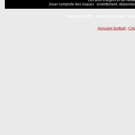
Les jeux d'argent et de hasar
Jouer comporte des risques : endettement, dépendanc
Copyright 2011 - AideOParis.com - Tous
Annuaire football
|
Créa