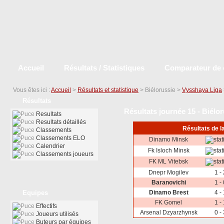
Accueil
Résultats / Statistiques
Comparateur de 
Vous êtes ici :
Accueil
>
Résultats et statistique
> Biélorussie >
Vysshaya Liga
Résultats
Résultats journée 15 - Biélo
Resultats
Resultats détaillés
Résultats de l
Classements
Classements ELO
Dinamo Minsk
Calendrier
Fk Isloch Minsk
Classements joueurs
FK ML Vitebsk
Dnepr Mogilev
1 -
Baranovichi
1 -
Equipes
Dinamo Brest
4 -
FK Gomel
1 -
Effectifs
Arsenal Dzyarzhynsk
0 -
Joueurs utilisés
Buteurs par équipes