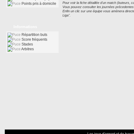
Pour voir la fiche détaillée d'un match (buteurs, car
Points pris à domicile
Vous pouvez consulter les journées précedentes ou
Enfin un clic sur une équipe vous amènera direc
Liga".
Informations
Répartition buts
Score fréquents
Stades
Arbitres