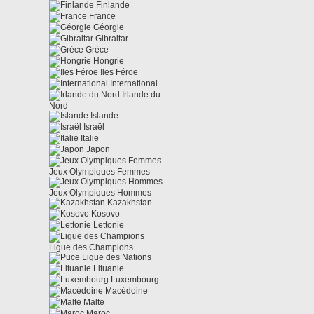
Finlande
France
Géorgie
Gibraltar
Grèce
Hongrie
Iles Féroe
International
Irlande du
Nord
Islande
Israël
Italie
Japon
Jeux Olympiques Femmes
Jeux Olympiques Hommes
Kazakhstan
Kosovo
Lettonie
Ligue des Champions
Ligue des Nations
Lituanie
Luxembourg
Macédoine
Malte
Maroc