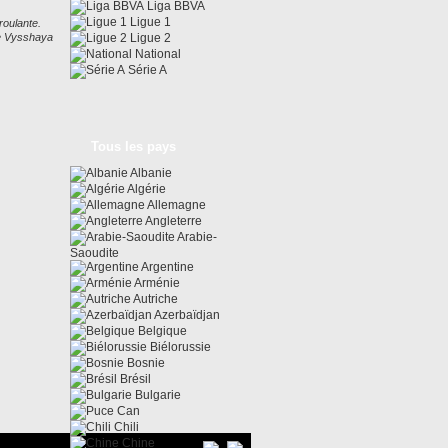
Liga BBVA
Ligue 1
roulante.
ie Vysshaya
Ligue 2
National
Série A
Tous les pays
Albanie
Algérie
Allemagne
Angleterre
Arabie-
Saoudite
Argentine
Arménie
Autriche
Azerbaïdjan
Belgique
Biélorussie
Bosnie
Brésil
Bulgarie
Can
Chili
Chine