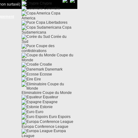
Chypre
non surtaxé)
Colombie
Copa
ppement
America
Copa Libertadores
Copa
Sudamericana
Corée du
Sud
Coupe des
confédérations
Coupe du
Monde
Croatie
Danemark
Ecosse
Eire
Eliminatoire Coupe du Monde
Equateur
Espagne
Estonie
Euro
Euro Espoirs
Europa Conference League
Europa
League