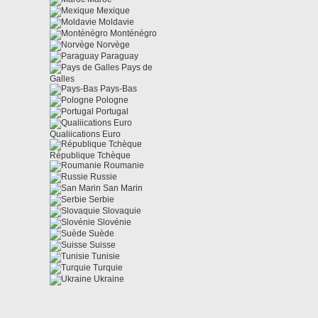
Mexique
Moldavie
Monténégro
Norvège
Paraguay
Pays de
Galles
Pays-Bas
Pologne
Portugal
Qualiications Euro
République Tchèque
Roumanie
Russie
San Marin
Serbie
Slovaquie
Slovénie
Suède
Suisse
Tunisie
Turquie
Ukraine