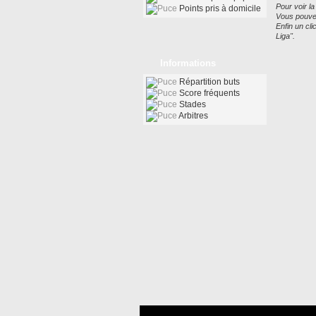
Pour voir la
Points pris à domicile
Vous pouvez
Enfin un cl
Liga".
Informations
Répartition buts
Score fréquents
Stades
Arbitres