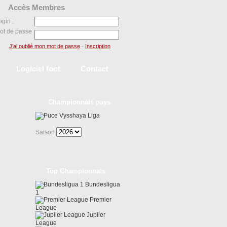
Accès Membres
ogin :
ot de passe
J’ai oublié mon mot de passe
-
Inscription
Logiciel foot
Contact
Championnats pays
Vysshaya Liga
Saison
Top Championnats
Bundesligua
1
Premier
League
Jupiler
League