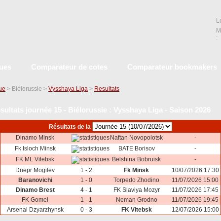
L
M
:
ques
Comparateur de cotes
Comparateur bookmakers
que
> Biélorussie >
Vysshaya Liga
>
Resultats
sultats journée 15 - Biélorussie : Vysshaya Liga - Saison 2026
Résultats de la
Dinamo Minsk
Naftan Novopolotsk
-
Fk Isloch Minsk
BATE Borisov
-
FK ML Vitebsk
Belshina Bobruisk
-
Dnepr Mogilev
1 - 2
Fk Minsk
10/07/2026 17:30
Baranovichi
1 - 0
Torpedo Zhodino
11/07/2026 15:00
Dinamo Brest
4 - 1
FK Slaviya Mozyr
11/07/2026 17:45
FK Gomel
1 - 1
Neman Grodno
11/07/2026 19:45
Arsenal Dzyarzhynsk
0 - 3
FK Vitebsk
12/07/2026 15:00