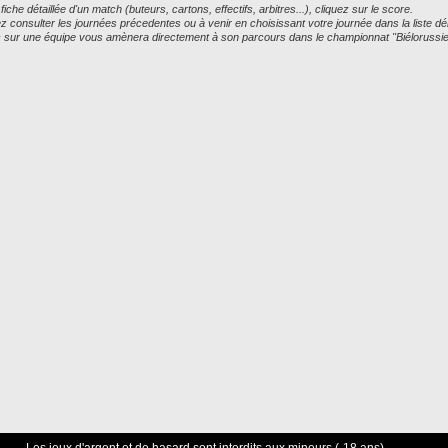
 fiche détaillée d'un match (buteurs, cartons, effectifs, arbitres...), cliquez sur le score.
 consulter les journées précedentes ou à venir en choisissant votre journée dans la liste dé
ic sur une équipe vous amènera directement à son parcours dans le championnat "Biéloruss