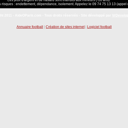
Les jeux d'argent et de hasard sont interdits aux mineurs (-18 ans)
 risques : endettement, dépendance, isolement. Appelez le 09 74 75 13 13 (appel 
ht 2011 - AideOParis.com - Tous droits réservés - Site développé par
VrDevelo
Annuaire football
|
Création de sites internet
|
Logiciel football