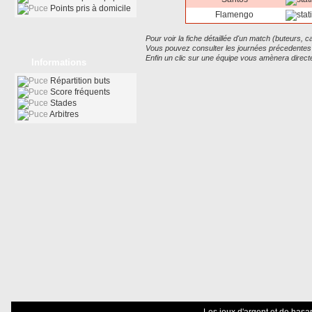
Points pris à domicile
Flamengo
Pour voir la fiche détaillée d'un match (buteurs, car
Vous pouvez consulter les journées précedentes ou
Enfin un clic sur une équipe vous amènera direct
Informations
Répartition buts
Score fréquents
Stades
Arbitres