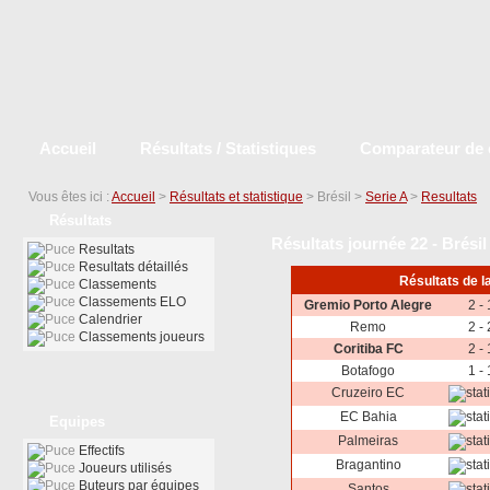
Accueil
Résultats / Statistiques
Comparateur de 
Vous êtes ici :
Accueil
>
Résultats et statistique
> Brésil >
Serie A
>
Resultats
Résultats
Résultats journée 22 - Brésil
Resultats
Resultats détaillés
Résultats de l
Classements
Classements ELO
Gremio Porto Alegre
2 - 
Calendrier
Remo
2 - 
Classements joueurs
Coritiba FC
2 - 
Botafogo
1 - 
Cruzeiro EC
EC Bahia
Equipes
Palmeiras
Effectifs
Bragantino
Joueurs utilisés
Buteurs par équipes
Santos