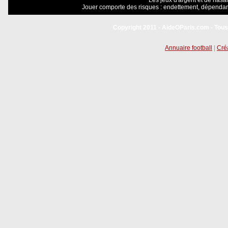
Les jeux d'argent et de hasar
Jouer comporte des risques : endettement, dépendanc
Copyright 2011 - AideOParis.com - Tous
Annuaire football
|
Créa