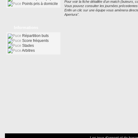
Pour voir la fiche détaillée d'un match (buteurs, car
Points pris à domicile
Vous pouvez consulter les journées précedentes ou
Enfin un clic sur une équipe vous amènera direct
Apertura".
Informations
Répartition buts
Score fréquents
Stades
Arbitres