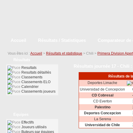
Accueil
Résultats / Statistiques
Comparateur de 
Vous êtes ici :
Accueil
>
Résultats et statistique
> Chili >
Primera Division Aper
Résultats
Résultats journée 17 - Chili 
Resultats
Resultats détaillés
Résultats de l
Classements
Classements ELO
Deportes Limache
Calendrier
Universidad de Concepcion
Classements joueurs
CD Cobresal
CD Everton
Palestino
Deportes Concepcion
Equipes
La Serena
Effectifs
Universidad de Chile
Joueurs utilisés
Buteurs par équipes