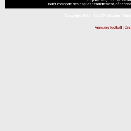
Les jeux d'argent et de hasar
Jouer comporte des risques : endettement, dépendanc
Copyright 2011 - AideOParis.com - Tous
Annuaire football
|
Créa