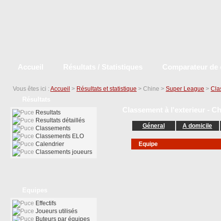
Accueil
Résultats / Statistiques
Comparateur de 
Vous êtes ici :
Accueil
>
Résultats et statistique
> Chine >
Super League
>
Cla
Résultats
Classement à l'exterieur - C
Resultats
Resultats détaillés
Géneral
A domicile
Classements
Classements ELO
Calendrier
Equipe
Classements joueurs
Equipes
Effectifs
Joueurs utilisés
Buteurs par équipes