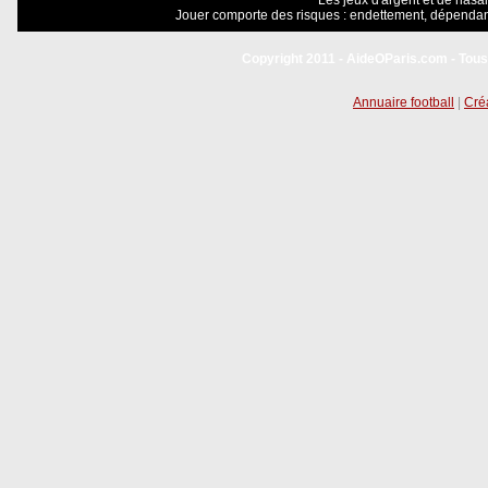
Les jeux d'argent et de hasar
Jouer comporte des risques : endettement, dépendanc
Copyright 2011 - AideOParis.com - Tous
Annuaire football
|
Créa