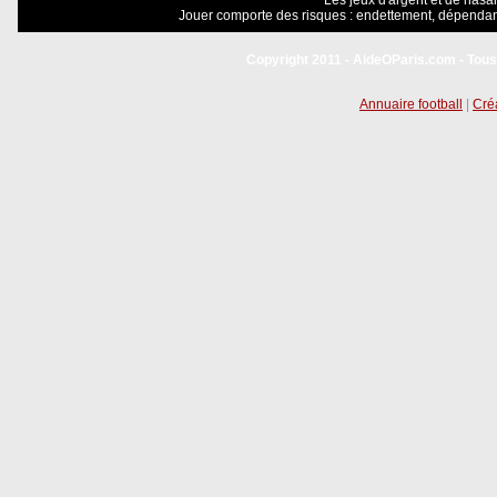
Les jeux d'argent et de hasar
Jouer comporte des risques : endettement, dépendanc
Copyright 2011 - AideOParis.com - Tous
Annuaire football
|
Créa