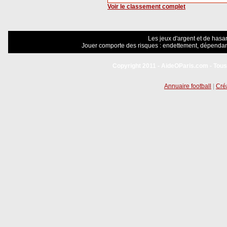
Voir le classement complet
Les jeux d'argent et de hasar
Jouer comporte des risques : endettement, dépendanc
Copyright 2011 - AideOParis.com - Tous
Annuaire football
|
Créa