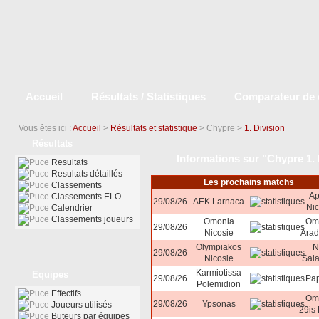
Accueil
Résultats / Statistiques
Comparateur de 
Vous êtes ici :
Accueil
>
Résultats et statistique
> Chypre >
1. Division
Résultats
Informations sur "Chypre 1. 
Resultats
Resultats détaillés
Les prochains matchs
Classements
Ap
Classements ELO
29/08/26
AEK Larnaca
Nic
Calendrier
Classements joueurs
Omonia
Om
29/08/26
Nicosie
Arad
Olympiakos
N
29/08/26
Nicosie
Sal
Karmiotissa
Equipes
29/08/26
Pa
Polemidion
Effectifs
Om
29/08/26
Ypsonas
Joueurs utilisés
29is
Buteurs par équipes