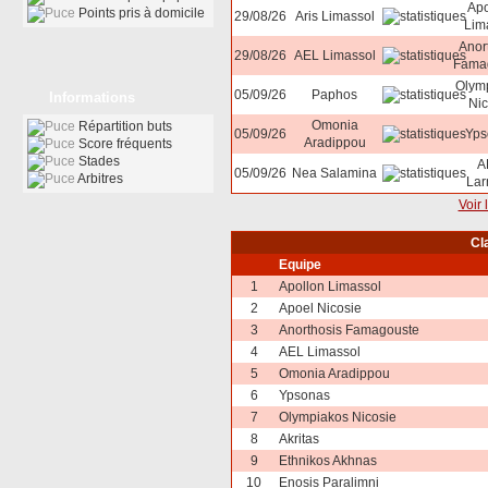
Apo
Points pris à domicile
29/08/26
Aris Limassol
Lim
Anor
29/08/26
AEL Limassol
Fama
Olym
05/09/26
Paphos
Informations
Nic
Omonia
Répartition buts
05/09/26
Yps
Aradippou
Score fréquents
Stades
A
05/09/26
Nea Salamina
Arbitres
Lar
Voir 
Cl
Equipe
1
Apollon Limassol
2
Apoel Nicosie
3
Anorthosis Famagouste
4
AEL Limassol
5
Omonia Aradippou
6
Ypsonas
7
Olympiakos Nicosie
8
Akritas
9
Ethnikos Akhnas
10
Enosis Paralimni