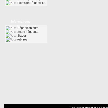
Points pris à domicile
Informations
Répartition buts
Score fréquents
Stades
Arbitres