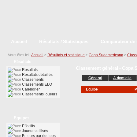
Accueil
Résultats / Statistiques
Comparateur de 
Vous êtes ici :
Accueil
>
Résultats et statistique
>
Copa Sudamericana
>
Class
Résultats
Classement général - Copa 
Resultats
Resultats détaillés
Géneral
A domicile
Classements
Classements ELO
Calendrier
Equipe
P
Classements joueurs
Equipes
Effectifs
Joueurs utilisés
Buteurs par équipes