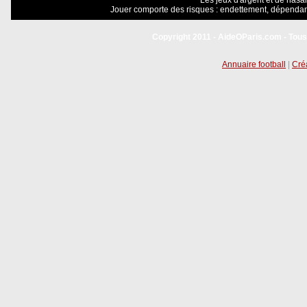
Les jeux d'argent et de hasar
Jouer comporte des risques : endettement, dépendanc
Copyright 2011 - AideOParis.com - Tous
Annuaire football
|
Créa